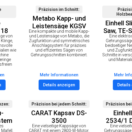
e
Präzision im Schnitt
Präzisi
Holzbea
Metabo Kapp- und
e
Einhell Sl
Leisten­säge KGSV
M18
Saw, TE-S
Eine kompakte und mobile Kapp-
72 XACT SYM
äge von
und Leisten­säge von Metabo, die
Eine elektri
0
Klinge,
Zugfunktion und symmetrisches
Gehrungssäge 
hsvolle
Anschlagsystem für präzises
beidseitiger Ne
alien wie
und effizientes Sägen von
und Zugfunkti
chine
Gehrungsschnitten kombiniert.
Schnitte in ver
eringe
und Material
sfreien
nen
Mehr Informationen
Mehr Inf
n
Details anzeigen
Details
nzen
Präzision bei jedem Schnitt
Präzision bei
u-
CARAT Kapsav DS-
Einhel
stem
3500
2534/1 D
es
Eine vielseitige Kappsäge von
Eine vielsei
 PURE
und Geh
Mafell,
CARAT mit einem 2800-W-Motor,
Gehrungssäge 