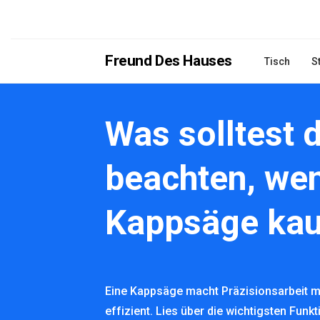
Freund Des Hauses
Tisch
S
Was solltest 
beachten, wen
Kappsäge kau
Eine Kappsäge macht Präzisionsarbeit m
effizient. Lies über die wichtigsten Fun