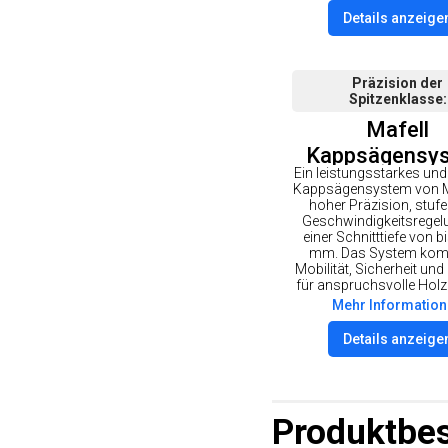
Details anzeige
Präzision der
Spitzenklasse
Mafell
Kappsägensy
Ein leistungsstarkes und 
KSS 60 cc
Kappsägensystem von Ma
hoher Präzision, stuf
Geschwindigkeitsregel
einer Schnitttiefe von b
mm. Das System komb
Mobilität, Sicherheit und 
für anspruchsvolle Holz
Mehr Informatio
Details anzeige
Produktbe