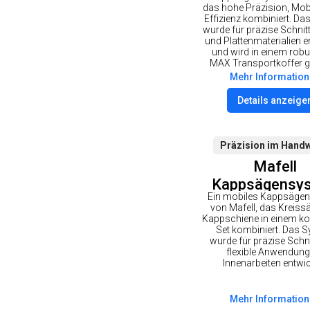
im T-MAX Kof
das hohe Präzision, Mobi
Effizienz kombiniert. D
wurde für präzise Schnitt
und Plattenmaterialien e
und wird in einem robu
MAX Transportkoffer ge
Mehr Informatio
Details anzeige
Präzision im Hand
Mafell
Kappsägensy
Ein mobiles Kappsäge
KSS 300 MidiM
von Mafell, das Kreiss
T-MAX Koff
Kappschiene in einem k
Set kombiniert. Das 
wurde für präzise Schn
flexible Anwendung
Innenarbeiten entwic
Mehr Informatio