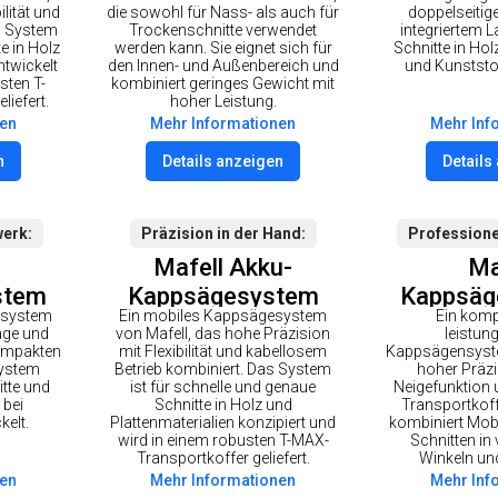
fer
mit Zug
lität und
die sowohl für Nass- als auch für
doppelseitig
as System
Trockenschnitte verwendet
integriertem L
230V
e in Holz
werden kann. Sie eignet sich für
Schnitte in Hol
ntwickelt
den Innen- und Außenbereich und
und Kunststo
sten T-
kombiniert geringes Gewicht mit
liefert.
hoher Leistung.
nen
Mehr Informationen
Mehr Inf
n
Details anzeigen
Details
werk
Präzision in der Hand
Professione
Mafell Akku-
Ma
stem
Kappsägesystem
Kappsäg
nsystem
Ein mobiles Kappsägesystem
Ein kom
AX im
KSS 40 18M bl im T-
KSS 5
äge und
von Mafell, das hohe Präzision
leistun
er
MAX
Transpo
ompakten
mit Flexibilität und kabellosem
Kappsägensyste
System
Betrieb kombiniert. Das System
hoher Präzis
itte und
ist für schnelle und genaue
Neigefunktion
 bei
Schnitte in Holz und
Transportkof
kelt.
Plattenmaterialien konzipiert und
kombiniert Mobi
wird in einem robusten T-MAX-
Schnitten in
Transportkoffer geliefert.
Winkeln und
nen
Mehr Informationen
Mehr Inf