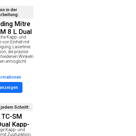
on in der
rbeitung
iding Mitre
M 8 L Dual
sche Kapp- und
von Einhell mit
igung, Laserlinie
on, die präzise
schiedenen Winkeln
ien ermöglicht.
ormationen
 anzeigen
 jedem Schnitt
l TC-SM
ual Kapp-
tige Kapp- und
rungssäge
mit Zugfunktion,