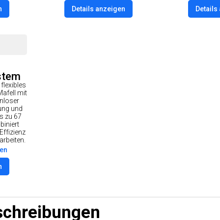
n
Details anzeigen
Details
stem
flexibles
fell mit
enloser
ung und
is zu 67
iniert
Effizienz
arbeiten.
nen
n
schreibungen