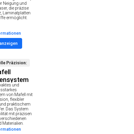
 Ø250 mm
er Neigung und
aser, die präzise
/2100W
z, Laminatplatten
ffe ermöglicht.
ormationen
 anzeigen
lle Präzision
fell
ensystem
paktes und
0 cc im
gsstarkes
rtkoffer
m von Mafell mit
ion, flexibler
 und praktischem
fer. Das System
lität mit präzisen
 verschiedenen
 Materialien.
ormationen