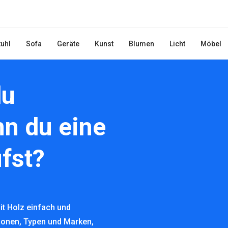
tuhl
Sofa
Geräte
Kunst
Blumen
Licht
Möbel
du
n du eine
fst?
it Holz einfach und
ktionen, Typen und Marken,