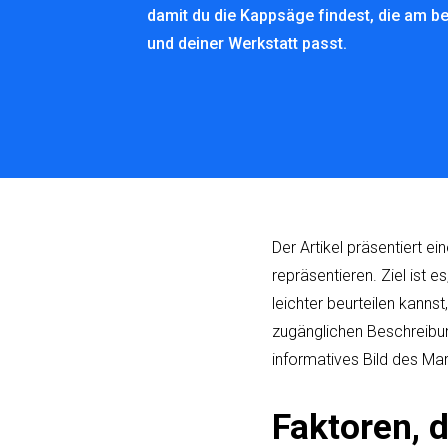
damit du die Kappsäge findest, die am b
und deiner Werkstatt passt.
Der Artikel präsentiert 
repräsentieren. Ziel ist 
leichter beurteilen kanns
zugänglichen Beschreibu
informatives Bild des Mar
Faktoren, 