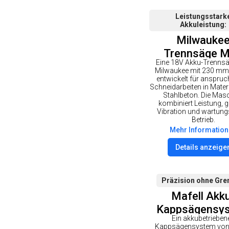
Leistungsstark
Akkuleistung
Milwauke
Trennsäge 
Eine 18V Akku-Trenns
FCOS230-
Milwaukee mit 230 mm 
entwickelt für anspruc
Schneidarbeiten in Materi
Stahlbeton. Die Mas
kombiniert Leistung, g
Vibration und wartung
Betrieb.
Mehr Informatio
Details anzeige
Präzision ohne Gre
Mafell Akk
Kappsägensy
Ein akkubetrieben
KSS 40 18M bl
Kappsägensystem von 