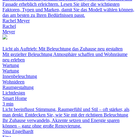
Fassade erheblich erleichtern. Lesen Sie über die wichtigsten
Faktoren, Typen und Marken, damit Sie das Modell wählen können,
das am besten zu Ihren Bedürfnissen passt.
Rachel Meyer
Rachel
Meyer
Licht als Auftrieb: Mit Beleuchtung das Zuhause neu gestalten
Mit gezielter Beleuchtung Atmosphäre schaffen und Wohnräume
neu erleben
Wartung
Wartung
Innenbeleuchtung
Wohnideen
Raumgestaltung
Lichtdesign
Smart Home
3 min
Licht beeinflusst Stimmung, Raumgefühl und Stil – oft stärker, als
man denkt. Entdecken Sie, wie Sie mit der richtigen Beleuchtung
Ihr Zuhause verwandeln, Akzente setzen und Energie sparen
können – ganz ohne große Renovierung.
Sina Engelhardt
Sina