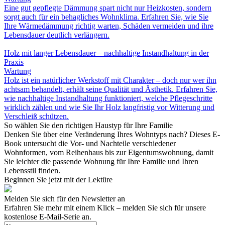
Eine gut gepflegte Dämmung spart nicht nur Heizkosten, sondern
sorgt auch für ein behagliches Wohnklima. Erfahren Sie, wie Sie
Ihre Wärmedämmung richtig warten, Schäden vermeiden und ihre
Lebensdauer deutlich verlängern.
Holz mit langer Lebensdauer – nachhaltige Instandhaltung in der
Praxis
Wartung
Holz ist ein natürlicher Werkstoff mit Charakter – doch nur wer ihn
achtsam behandelt, erhält seine Qualität und Ästhetik. Erfahren Sie,
wie nachhaltige Instandhaltung funktioniert, welche Pflegeschritte
wirklich zählen und wie Sie Ihr Holz langfristig vor Witterung und
Verschleiß schützen.
So wählen Sie den richtigen Haustyp für Ihre Familie
Denken Sie über eine Veränderung Ihres Wohntyps nach? Dieses E-
Book untersucht die Vor- und Nachteile verschiedener
Wohnformen, vom Reihenhaus bis zur Eigentumswohnung, damit
Sie leichter die passende Wohnung für Ihre Familie und Ihren
Lebensstil finden.
Beginnen Sie jetzt mit der Lektüre
Melden Sie sich für den Newsletter an
Erfahren Sie mehr mit einem Klick – melden Sie sich für unsere
kostenlose E-Mail-Serie an.