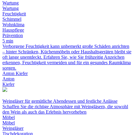
Wartung
Wartung
Feuchtigkeit
Schimmel
Wohnklima
Hauspflege
Prävention
5 min
Verborgene Feuchtigkeit kann unbemerkt große Schäden anrichten
– hinter Schränken, Küchenmöbeln oder Haushaltsgeräten bleibt sie
oft lange unentdeckt. Erfahren Sie, wie Sie frühzeitig Anzeichen
erkennen, Feuchtigkeit vermeiden und für ein gesundes Raumklima
sorgen.
Anton Kiefer
Anton
Kiefer
Weingläser für gemütliche Abendessen und festliche Anlässe
Schaffen Sie die richtige Atmosphäre mit Weingläsern, die sowohl
den Wein als auch das Erlebnis hervorheben
Möbel
Möbel
Weingläser
Tischdekoration