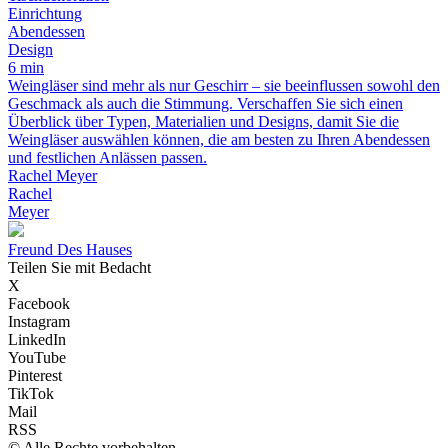
Einrichtung
Abendessen
Design
6 min
Weingläser sind mehr als nur Geschirr – sie beeinflussen sowohl den
Geschmack als auch die Stimmung. Verschaffen Sie sich einen
Überblick über Typen, Materialien und Designs, damit Sie die
Weingläser auswählen können, die am besten zu Ihren Abendessen
und festlichen Anlässen passen.
Rachel Meyer
Rachel
Meyer
Freund Des Hauses
Teilen Sie mit Bedacht
X
Facebook
Instagram
LinkedIn
YouTube
Pinterest
TikTok
Mail
RSS
© Alle Rechte vorbehalten.