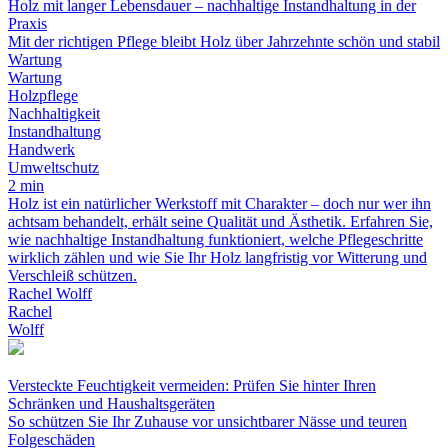
Holz mit langer Lebensdauer – nachhaltige Instandhaltung in der
Praxis
Mit der richtigen Pflege bleibt Holz über Jahrzehnte schön und stabil
Wartung
Wartung
Holzpflege
Nachhaltigkeit
Instandhaltung
Handwerk
Umweltschutz
2 min
Holz ist ein natürlicher Werkstoff mit Charakter – doch nur wer ihn
achtsam behandelt, erhält seine Qualität und Ästhetik. Erfahren Sie,
wie nachhaltige Instandhaltung funktioniert, welche Pflegeschritte
wirklich zählen und wie Sie Ihr Holz langfristig vor Witterung und
Verschleiß schützen.
Rachel Wolff
Rachel
Wolff
Versteckte Feuchtigkeit vermeiden: Prüfen Sie hinter Ihren
Schränken und Haushaltsgeräten
So schützen Sie Ihr Zuhause vor unsichtbarer Nässe und teuren
Folgeschäden