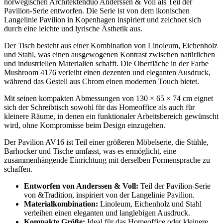
norwegischen Architektenduo Anderssen & Voll als Teil der
Pavilion-Serie entworfen. Die Serie ist von dem ikonischen
Langelinie Pavilion in Kopenhagen inspiriert und zeichnet sich
durch eine leichte und lyrische Ästhetik aus.
Der Tisch besteht aus einer Kombination von Linoleum, Eichenholz
und Stahl, was einen ausgewogenen Kontrast zwischen natürlichen
und industriellen Materialien schafft. Die Oberfläche in der Farbe
Mushroom 4176 verleiht einen dezenten und eleganten Ausdruck,
während das Gestell aus Chrom einen modernen Touch bietet.
Mit seinen kompakten Abmessungen von 130 × 65 × 74 cm eignet
sich der Schreibtisch sowohl für das Homeoffice als auch für
kleinere Räume, in denen ein funktionaler Arbeitsbereich gewünscht
wird, ohne Kompromisse beim Design einzugehen.
Der Pavilion AV16 ist Teil einer größeren Möbelserie, die Stühle,
Barhocker und Tische umfasst, was es ermöglicht, eine
zusammenhängende Einrichtung mit derselben Formensprache zu
schaffen.
Entworfen von Anderssen & Voll:
Teil der Pavilion-Serie
von &Tradition, inspiriert von der Langelinie Pavilion.
Materialkombination:
Linoleum, Eichenholz und Stahl
verleihen einen eleganten und langlebigen Ausdruck.
Kompakte Größe:
Ideal für das Homeoffice oder kleinere