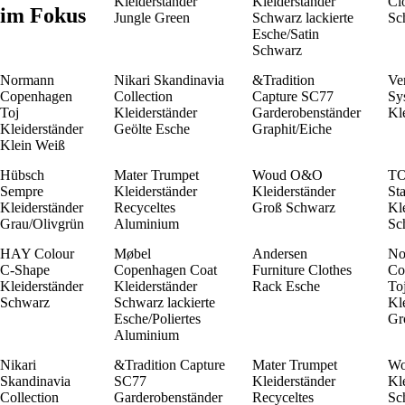
Kleiderständer
Kleiderständer
Cl
im Fokus
Jungle Green
Schwarz lackierte
Sc
Esche/Satin
Schwarz
Normann
Nikari Skandinavia
&Tradition
Ve
Copenhagen
Collection
Capture SC77
Sy
Toj
Kleiderständer
Garderobenständer
Kl
Kleiderständer
Geölte Esche
Graphit/Eiche
Klein Weiß
Hübsch
Mater Trumpet
Woud O&O
TO
Sempre
Kleiderständer
Kleiderständer
St
Kleiderständer
Recyceltes
Groß Schwarz
Kl
Grau/Olivgrün
Aluminium
Sc
HAY Colour
Møbel
Andersen
No
C-Shape
Copenhagen Coat
Furniture Clothes
Co
Kleiderständer
Kleiderständer
Rack Esche
To
Schwarz
Schwarz lackierte
Kl
Esche/Poliertes
Gr
Aluminium
Nikari
&Tradition Capture
Mater Trumpet
Wo
Skandinavia
SC77
Kleiderständer
Kl
Collection
Garderobenständer
Recyceltes
Sc