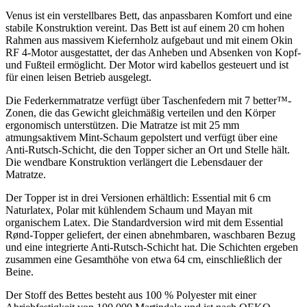
Venus ist ein verstellbares Bett, das anpassbaren Komfort und eine
stabile Konstruktion vereint. Das Bett ist auf einem 20 cm hohen
Rahmen aus massivem Kiefernholz aufgebaut und mit einem Okin
RF 4-Motor ausgestattet, der das Anheben und Absenken von Kopf-
und Fußteil ermöglicht. Der Motor wird kabellos gesteuert und ist
für einen leisen Betrieb ausgelegt.
Die Federkernmatratze verfügt über Taschenfedern mit 7 better™-
Zonen, die das Gewicht gleichmäßig verteilen und den Körper
ergonomisch unterstützen. Die Matratze ist mit 25 mm
atmungsaktivem Mint-Schaum gepolstert und verfügt über eine
Anti-Rutsch-Schicht, die den Topper sicher an Ort und Stelle hält.
Die wendbare Konstruktion verlängert die Lebensdauer der
Matratze.
Der Topper ist in drei Versionen erhältlich: Essential mit 6 cm
Naturlatex, Polar mit kühlendem Schaum und Mayan mit
organischem Latex. Die Standardversion wird mit dem Essential
Rønd-Topper geliefert, der einen abnehmbaren, waschbaren Bezug
und eine integrierte Anti-Rutsch-Schicht hat. Die Schichten ergeben
zusammen eine Gesamthöhe von etwa 64 cm, einschließlich der
Beine.
Der Stoff des Bettes besteht aus 100 % Polyester mit einer