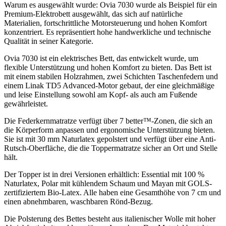
Warum es ausgewählt wurde: Ovia 7030 wurde als Beispiel für ein
Premium-Elektrobett ausgewählt, das sich auf natürliche
Materialien, fortschrittliche Motorsteuerung und hohen Komfort
konzentriert. Es repräsentiert hohe handwerkliche und technische
Qualität in seiner Kategorie.
Ovia 7030 ist ein elektrisches Bett, das entwickelt wurde, um
flexible Unterstützung und hohen Komfort zu bieten. Das Bett ist
mit einem stabilen Holzrahmen, zwei Schichten Taschenfedern und
einem Linak TD5 Advanced-Motor gebaut, der eine gleichmäßige
und leise Einstellung sowohl am Kopf- als auch am Fußende
gewährleistet.
Die Federkernmatratze verfügt über 7 better™-Zonen, die sich an
die Körperform anpassen und ergonomische Unterstützung bieten.
Sie ist mit 30 mm Naturlatex gepolstert und verfügt über eine Anti-
Rutsch-Oberfläche, die die Toppermatratze sicher an Ort und Stelle
hält.
Der Topper ist in drei Versionen erhältlich: Essential mit 100 %
Naturlatex, Polar mit kühlendem Schaum und Mayan mit GOLS-
zertifiziertem Bio-Latex. Alle haben eine Gesamthöhe von 7 cm und
einen abnehmbaren, waschbaren Rönd-Bezug.
Die Polsterung des Bettes besteht aus italienischer Wolle mit hoher