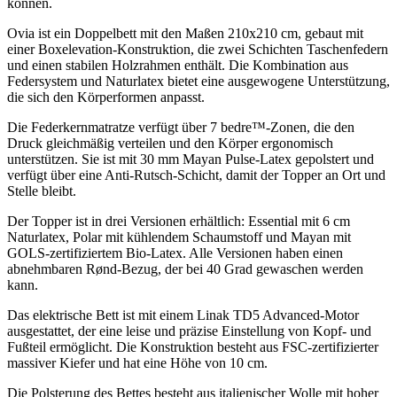
können.
Ovia ist ein Doppelbett mit den Maßen 210x210 cm, gebaut mit
einer Boxelevation-Konstruktion, die zwei Schichten Taschenfedern
und einen stabilen Holzrahmen enthält. Die Kombination aus
Federsystem und Naturlatex bietet eine ausgewogene Unterstützung,
die sich den Körperformen anpasst.
Die Federkernmatratze verfügt über 7 bedre™-Zonen, die den
Druck gleichmäßig verteilen und den Körper ergonomisch
unterstützen. Sie ist mit 30 mm Mayan Pulse-Latex gepolstert und
verfügt über eine Anti-Rutsch-Schicht, damit der Topper an Ort und
Stelle bleibt.
Der Topper ist in drei Versionen erhältlich: Essential mit 6 cm
Naturlatex, Polar mit kühlendem Schaumstoff und Mayan mit
GOLS-zertifiziertem Bio-Latex. Alle Versionen haben einen
abnehmbaren Rønd-Bezug, der bei 40 Grad gewaschen werden
kann.
Das elektrische Bett ist mit einem Linak TD5 Advanced-Motor
ausgestattet, der eine leise und präzise Einstellung von Kopf- und
Fußteil ermöglicht. Die Konstruktion besteht aus FSC-zertifizierter
massiver Kiefer und hat eine Höhe von 10 cm.
Die Polsterung des Bettes besteht aus italienischer Wolle mit hoher