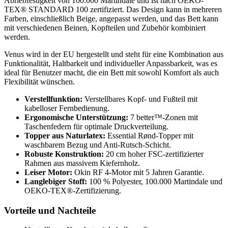
Abriebfestigkeit von 100.000 Martindale und ist nach OEKO-
TEX® STANDARD 100 zertifiziert. Das Design kann in mehreren
Farben, einschließlich Beige, angepasst werden, und das Bett kann
mit verschiedenen Beinen, Kopfteilen und Zubehör kombiniert
werden.
Venus wird in der EU hergestellt und steht für eine Kombination aus
Funktionalität, Haltbarkeit und individueller Anpassbarkeit, was es
ideal für Benutzer macht, die ein Bett mit sowohl Komfort als auch
Flexibilität wünschen.
Verstellfunktion:
Verstellbares Kopf- und Fußteil mit
kabelloser Fernbedienung.
Ergonomische Unterstützung:
7 better™-Zonen mit
Taschenfedern für optimale Druckverteilung.
Topper aus Naturlatex:
Essential Rønd-Topper mit
waschbarem Bezug und Anti-Rutsch-Schicht.
Robuste Konstruktion:
20 cm hoher FSC-zertifizierter
Rahmen aus massivem Kiefernholz.
Leiser Motor:
Okin RF 4-Motor mit 5 Jahren Garantie.
Langlebiger Stoff:
100 % Polyester, 100.000 Martindale und
OEKO-TEX®-Zertifizierung.
Vorteile und Nachteile