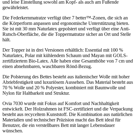
und leise Einstellung sowohl am Kopf- als auch am Fußende
gewährleistet.
Die Federkernmatratze verfügt über 7 better™-Zonen, die sich an
die Körperform anpassen und ergonomische Unterstützung bieten.
Sie ist mit 30 mm Naturlatex gepolstert und verfügt über eine Anti-
Rutsch-Oberfläche, die die Toppermatratze sicher an Ort und Stelle
hält.
Der Topper ist in drei Versionen erhältlich: Essential mit 100 %
Naturlatex, Polar mit kühlendem Schaum und Mayan mit GOLS-
zertifiziertem Bio-Latex. Alle haben eine Gesamthöhe von 7 cm und
einen abnehmbaren, waschbaren Rönd-Bezug.
Die Polsterung des Bettes besteht aus italienischer Wolle mit hoher
Abriebfestigkeit und luxuriösem Aussehen. Das Material besteht aus
70 % Wolle und 20 % Polyester, kombiniert mit Baumwolle und
Nylon für Haltbarkeit und Struktur.
Ovia 7030 wurde mit Fokus auf Komfort und Nachhaltigkeit
entwickelt. Der Holzrahmen ist FSC-zertifiziert und die Verpackung
besteht aus recyceltem Kunststoff. Die Kombination aus natürlichen
Materialien und technischer Präzision macht das Bett ideal für
Benutzer, die ein verstellbares Bett mit langer Lebensdauer
wünschen.