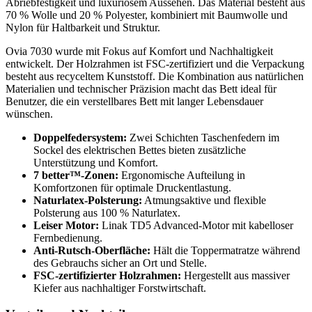
Abriebfestigkeit und luxuriösem Aussehen. Das Material besteht aus
70 % Wolle und 20 % Polyester, kombiniert mit Baumwolle und
Nylon für Haltbarkeit und Struktur.
Ovia 7030 wurde mit Fokus auf Komfort und Nachhaltigkeit
entwickelt. Der Holzrahmen ist FSC-zertifiziert und die Verpackung
besteht aus recyceltem Kunststoff. Die Kombination aus natürlichen
Materialien und technischer Präzision macht das Bett ideal für
Benutzer, die ein verstellbares Bett mit langer Lebensdauer
wünschen.
Doppelfedersystem:
Zwei Schichten Taschenfedern im
Sockel des elektrischen Bettes bieten zusätzliche
Unterstützung und Komfort.
7 better™-Zonen:
Ergonomische Aufteilung in
Komfortzonen für optimale Druckentlastung.
Naturlatex-Polsterung:
Atmungsaktive und flexible
Polsterung aus 100 % Naturlatex.
Leiser Motor:
Linak TD5 Advanced-Motor mit kabelloser
Fernbedienung.
Anti-Rutsch-Oberfläche:
Hält die Toppermatratze während
des Gebrauchs sicher an Ort und Stelle.
FSC-zertifizierter Holzrahmen:
Hergestellt aus massiver
Kiefer aus nachhaltiger Forstwirtschaft.