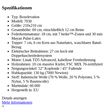
Spezifikationen
Typ: Boxelevation
Modell: 7030
Größe: 210x210 cm
Gesamthöhe: 69 cm, einschließlich 12 cm Beine
Federkernmatratze: 18 cm, mit 7 bedre™-Zonen und 30 mm
Mayan Pulse-Latex
Topper: 7 cm, 6 cm Kern aus Naturlatex, waschbarer Rønd-
Bezug
Elektrischer Bettrahmen: 27 cm hoch mit
Doppeltaschenfedersystem
Motor: Linak TD5 Advanced, kabellose Fernbedienung
Holzrahmen: 10 cm massive Kiefer, FSC MIX 70-zertifiziert
Neigungswinkel: 52° Kopfende / 45° Fußende
Hubkapazität: 130 kg (7000 Newton)
Stoff: Italienische Wolle (70 % Wolle, 20 % Polyester, 5 %
Nylon, 5 % Baumwolle)
Martindale: 60.000
Hergestellt in: EU
Details anzeigen
Mehr Informationen
4