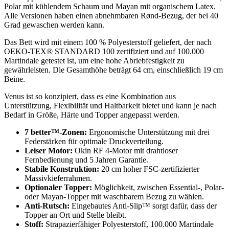
Polar mit kühlendem Schaum und Mayan mit organischem Latex.
Alle Versionen haben einen abnehmbaren Rønd-Bezug, der bei 40
Grad gewaschen werden kann.
Das Bett wird mit einem 100 % Polyesterstoff geliefert, der nach
OEKO-TEX® STANDARD 100 zertifiziert und auf 100.000
Martindale getestet ist, um eine hohe Abriebfestigkeit zu
gewährleisten. Die Gesamthöhe beträgt 64 cm, einschließlich 19 cm
Beine.
Venus ist so konzipiert, dass es eine Kombination aus
Unterstützung, Flexibilität und Haltbarkeit bietet und kann je nach
Bedarf in Größe, Härte und Topper angepasst werden.
7 better™-Zonen:
Ergonomische Unterstützung mit drei
Federstärken für optimale Druckverteilung.
Leiser Motor:
Okin RF 4-Motor mit drahtloser
Fernbedienung und 5 Jahren Garantie.
Stabile Konstruktion:
20 cm hoher FSC-zertifizierter
Massivkieferrahmen.
Optionaler Topper:
Möglichkeit, zwischen Essential-, Polar-
oder Mayan-Topper mit waschbarem Bezug zu wählen.
Anti-Rutsch:
Eingebautes Anti-Slip™ sorgt dafür, dass der
Topper an Ort und Stelle bleibt.
Stoff:
Strapazierfähiger Polyesterstoff, 100.000 Martindale