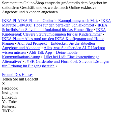
Sortiment im Online-Shop entspricht größtenteils dem Angebot im
stationären Geschäft, und es werden auch Online-exklusive
Angebote und Aktionen angeboten.
IKEA PLATSA Planer – Optimale Raumplanung nach Maß
•
IKEA
Matratze 140×200: Tipps für den perfekten Schlafkomfort
•
IKEA
Schreibtische: Stilvoll und funktional für das Homeoffice
•
IKEA
Kinderregal: Clevere Stauraumlösungen für das Kinderzimmer
•
IKEA Planer: Alles rund um den IKEA Konfigurator und Home
Planner
•
Aldi Süd Prospekt – Entdecken Sie die aktuellen
Angebote und Aktionen
•
Alles, was Sie über den ALDI Jackpot
wissen müssen
•
Aldi Talk App – Deine mobile
Kommunikationslösung
•
Lillet bei Lidl: Eine kostengünstige
Alternative?
•
JYSK Garderobe und Flurmöbel: Stilvolle Lösungen
für Ordnung im Eingangsbereich
•
Freund Des Hauses
Teilen Sie mit Bedacht
X
Facebook
Instagram
LinkedIn
YouTube
Pinterest
TikTok