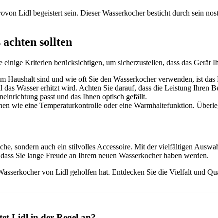
ro
von Lidl begeistert sein. Dieser Wasserkocher besticht durch sein nos
achten sollten
e einige Kriterien berücksichtigen, um sicherzustellen, dass das Gerät 
em Haushalt sind und wie oft Sie den Wasserkocher verwenden, ist das
das Wasser erhitzt wird. Achten Sie darauf, dass die Leistung Ihren Be
einrichtung passt und das Ihnen optisch gefällt.
en wie eine Temperaturkontrolle oder eine Warmhaltefunktion. Überleg
üche, sondern auch ein stilvolles Accessoire. Mit der vielfältigen Ausw
n, dass Sie lange Freude an Ihrem neuen Wasserkocher haben werden.
n Wasserkocher von Lidl geholfen hat. Entdecken Sie die Vielfalt und 
et Lidl in der Regel an?