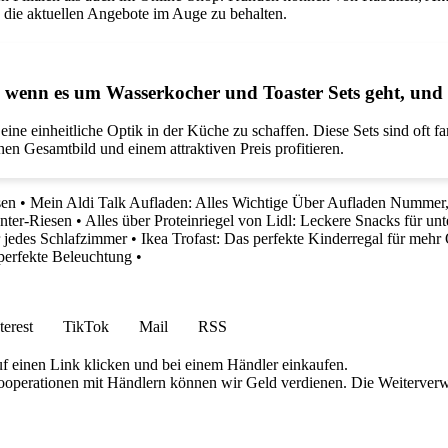
 die aktuellen Angebote im Auge zu behalten.
 wenn es um Wasserkocher und Toaster Sets geht, und we
eine einheitliche Optik in der Küche zu schaffen. Diese Sets sind oft 
 Gesamtbild und einem attraktiven Preis profitieren.
sen
•
Mein Aldi Talk Aufladen: Alles Wichtige Über Aufladen Numme
nter-Riesen
•
Alles über Proteinriegel von Lidl: Leckere Snacks für un
r jedes Schlafzimmer
•
Ikea Trofast: Das perfekte Kinderregal für me
 perfekte Beleuchtung
•
terest
TikTok
Mail
RSS
uf einen Link klicken und bei einem Händler einkaufen.
 Kooperationen mit Händlern können wir Geld verdienen. Die Weiterver