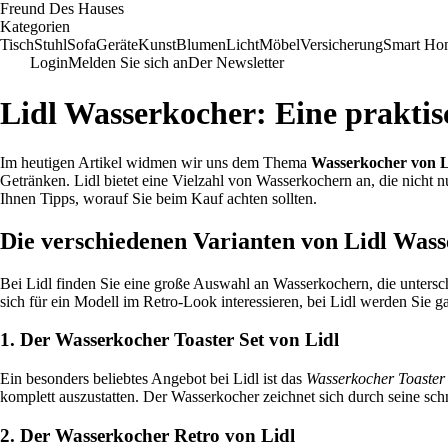
Freund Des Hauses
Kategorien
Tisch
Stuhl
Sofa
Geräte
Kunst
Blumen
Licht
Möbel
Versicherung
Smart Ho
Login
Melden Sie sich an
Der Newsletter
Lidl Wasserkocher: Eine praktis
Im heutigen Artikel widmen wir uns dem Thema
Wasserkocher von L
Getränken. Lidl bietet eine Vielzahl von Wasserkochern an, die nicht 
Ihnen Tipps, worauf Sie beim Kauf achten sollten.
Die verschiedenen Varianten von Lidl Was
Bei Lidl finden Sie eine große Auswahl an Wasserkochern, die untersc
sich für ein Modell im Retro-Look interessieren, bei Lidl werden Sie ga
1. Der Wasserkocher Toaster Set von Lidl
Ein besonders beliebtes Angebot bei Lidl ist das
Wasserkocher Toaster 
komplett auszustatten. Der Wasserkocher zeichnet sich durch seine sc
2. Der Wasserkocher Retro von Lidl