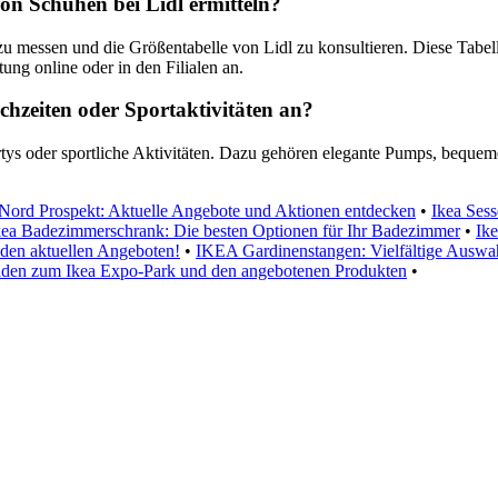
n Schuhen bei Lidl ermitteln?
e zu messen und die Größentabelle von Lidl zu konsultieren. Diese Tab
ung online oder in den Filialen an.
chzeiten oder Sportaktivitäten an?
artys oder sportliche Aktivitäten. Dazu gehören elegante Pumps, beque
Nord Prospekt: Aktuelle Angebote und Aktionen entdecken
•
Ikea Sess
kea Badezimmerschrank: Die besten Optionen für Ihr Badezimmer
•
Ik
 den aktuellen Angeboten!
•
IKEA Gardinenstangen: Vielfältige Auswah
faden zum Ikea Expo-Park und den angebotenen Produkten
•