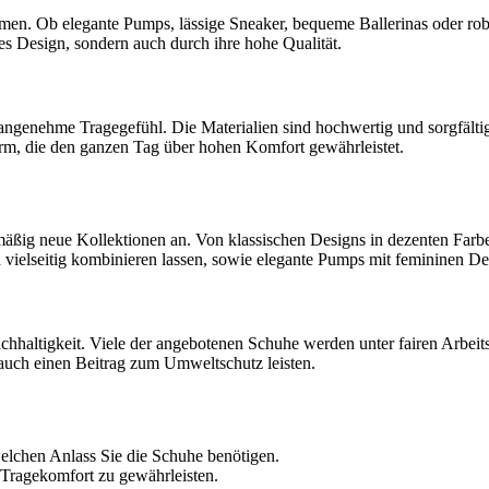
amen. Ob elegante Pumps, lässige Sneaker, bequeme Ballerinas oder robu
s Design, sondern auch durch ihre hohe Qualität.
as angenehme Tragegefühl. Die Materialien sind hochwertig und sorgfäl
rm, die den ganzen Tag über hohen Komfort gewährleistet.
elmäßig neue Kollektionen an. Von klassischen Designs in dezenten Farb
h vielseitig kombinieren lassen, sowie elegante Pumps mit femininen Det
achhaltigkeit. Viele der angebotenen Schuhe werden unter fairen Arbei
 auch einen Beitrag zum Umweltschutz leisten.
welchen Anlass Sie die Schuhe benötigen.
 Tragekomfort zu gewährleisten.