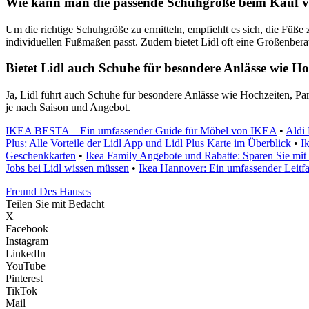
Wie kann man die passende Schuhgröße beim Kauf vo
Um die richtige Schuhgröße zu ermitteln, empfiehlt es sich, die Füß
individuellen Fußmaßen passt. Zudem bietet Lidl oft eine Größenberat
Bietet Lidl auch Schuhe für besondere Anlässe wie Ho
Ja, Lidl führt auch Schuhe für besondere Anlässe wie Hochzeiten, P
je nach Saison und Angebot.
IKEA BESTA – Ein umfassender Guide für Möbel von IKEA
•
Aldi 
Plus: Alle Vorteile der Lidl App und Lidl Plus Karte im Überblick
•
I
Geschenkkarten
•
Ikea Family Angebote und Rabatte: Sparen Sie mit
Jobs bei Lidl wissen müssen
•
Ikea Hannover: Ein umfassender Leit
Freund Des Hauses
Teilen Sie mit Bedacht
X
Facebook
Instagram
LinkedIn
YouTube
Pinterest
TikTok
Mail