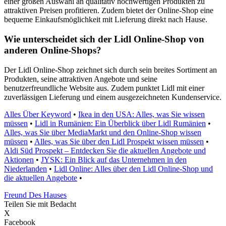
einer großen Auswahl an qualitativ hochwertigen Produkten zu
attraktiven Preisen profitieren. Zudem bietet der Online-Shop eine
bequeme Einkaufsmöglichkeit mit Lieferung direkt nach Hause.
Wie unterscheidet sich der Lidl Online-Shop von
anderen Online-Shops?
Der Lidl Online-Shop zeichnet sich durch sein breites Sortiment an
Produkten, seine attraktiven Angebote und seine
benutzerfreundliche Website aus. Zudem punktet Lidl mit einer
zuverlässigen Lieferung und einem ausgezeichneten Kundenservice.
Alles Über Keyword
•
Ikea in den USA: Alles, was Sie wissen
müssen
•
Lidl in Rumänien: Ein Überblick über Lidl Rumänien
•
Alles, was Sie über MediaMarkt und den Online-Shop wissen
müssen
•
Alles, was Sie über den Lidl Prospekt wissen müssen
•
Aldi Süd Prospekt – Entdecken Sie die aktuellen Angebote und
Aktionen
•
JYSK: Ein Blick auf das Unternehmen in den
Niederlanden
•
Lidl Online: Alles über den Lidl Online-Shop und
die aktuellen Angebote
•
Freund Des Hauses
Teilen Sie mit Bedacht
X
Facebook