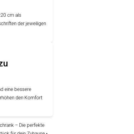
x20 cm als
hriften der jeweiligen
 zu
und eine bessere
 erhöhen den Komfort
hrank – Die perfekte
tück für dein Zuhause
•