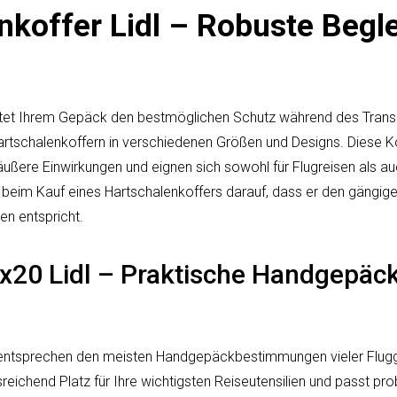
koffer Lidl – Robuste Beglei
etet Ihrem Gepäck den bestmöglichen Schutz während des Transpo
rtschalenkoffern in verschiedenen Größen und Designs. Diese K
ußere Einwirkungen und eignen sich sowohl für Flugreisen als au
 beim Kauf eines Hartschalenkoffers darauf, dass er den gängig
 entspricht.
x20 Lidl – Praktische Handgepäc
tsprechen den meisten Handgepäckbestimmungen vieler Flugges
sreichend Platz für Ihre wichtigsten Reiseutensilien und passt p