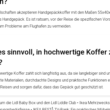
n?
llschaften akzeptieren Handgepäckkoffer mit den Maßen 55x40
 Handgepäck. Es ist ratsam, vor der Reise die spezifischen Vorsc
n, um Probleme am Flughafen zu vermeiden.
s sinnvoll, in hochwertige Koffer
?
hwertige Koffer zahlt sich langfristig aus, da sie langlebiger sind 
ste Materialien, durchdachte Designs und praktische Funktionen
f Reisen und sorgen dafür, dass das Gepäck gut geschützt ist.
 um die Lidl Baby Box und den Lidl Liddle Club
•
Ikea Mehrzwecksc
hrungsbedürfnisse
•
IKEA BESTÅ TV-Bank: Ein praktisches Möbels