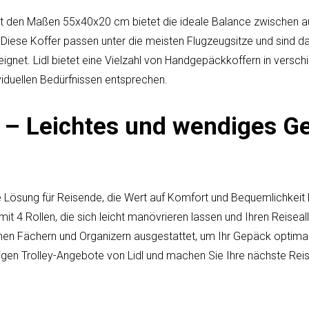
t den Maßen 55x40x20 cm bietet die ideale Balance zwischen 
iese Koffer passen unter die meisten Flugzeugsitze und sind dah
ignet. Lidl bietet eine Vielzahl von Handgepäckkoffern in versc
ividuellen Bedürfnissen entsprechen.
ey – Leichtes und wendiges G
kte Lösung für Reisende, die Wert auf Komfort und Bequemlichkeit l
it 4 Rollen, die sich leicht manövrieren lassen und Ihren Reiseall
schen Fächern und Organizern ausgestattet, um Ihr Gepäck optimal
tigen Trolley-Angebote von Lidl und machen Sie Ihre nächste Rei