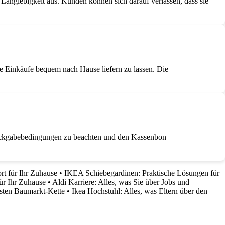
Langlebigkeit aus. Kunden können sich darauf verlassen, dass sie
re Einkäufe bequem nach Hause liefern zu lassen. Die
 Rückgabebedingungen zu beachten und den Kassenbon
rt für Ihr Zuhause
•
IKEA Schiebegardinen: Praktische Lösungen für
ür Ihr Zuhause
•
Aldi Karriere: Alles, was Sie über Jobs und
sten Baumarkt-Kette
•
Ikea Hochstuhl: Alles, was Eltern über den