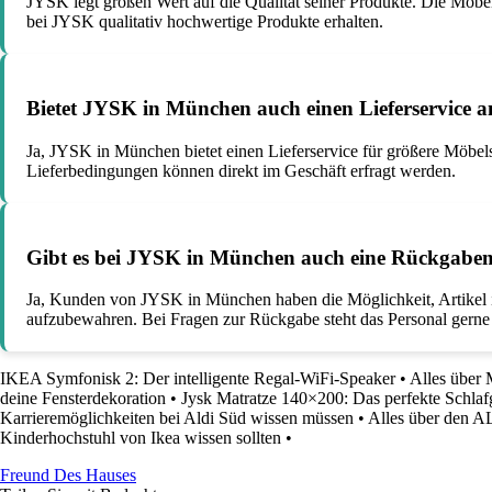
JYSK legt großen Wert auf die Qualität seiner Produkte. Die Möbe
bei JYSK qualitativ hochwertige Produkte erhalten.
Bietet JYSK in München auch einen Lieferservice a
Ja, JYSK in München bietet einen Lieferservice für größere Möbels
Lieferbedingungen können direkt im Geschäft erfragt werden.
Gibt es bei JYSK in München auch eine Rückgabem
Ja, Kunden von JYSK in München haben die Möglichkeit, Artikel i
aufzubewahren. Bei Fragen zur Rückgabe steht das Personal gerne
IKEA Symfonisk 2: Der intelligente Regal-WiFi-Speaker
•
Alles über
deine Fensterdekoration
•
Jysk Matratze 140×200: Das perfekte Schla
Karrieremöglichkeiten bei Aldi Süd wissen müssen
•
Alles über den A
Kinderhochstuhl von Ikea wissen sollten
•
Freund Des Hauses