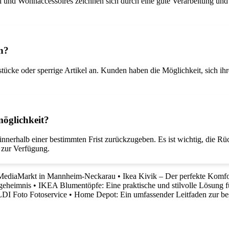
l und Wohnaccessoires zeichnen sich durch eine gute Verarbeitung und 
n?
tücke oder sperrige Artikel an. Kunden haben die Möglichkeit, sich ih
öglichkeit?
nnerhalb einer bestimmten Frist zurückzugeben. Es ist wichtig, die
 zur Verfügung.
 MediaMarkt in Mannheim-Neckarau
•
Ikea Kivik – Der perfekte Komfo
fgeheimnis
•
IKEA Blumentöpfe: Eine praktische und stilvolle Lösung f
LDI Foto Fotoservice
•
Home Depot: Ein umfassender Leitfaden zur be