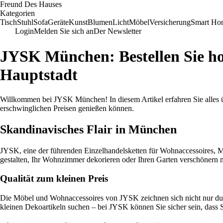
Freund Des Hauses
Kategorien
Tisch
Stuhl
Sofa
Geräte
Kunst
Blumen
Licht
Möbel
Versicherung
Smart Ho
Login
Melden Sie sich an
Der Newsletter
JYSK München: Bestellen Sie ho
Hauptstadt
Willkommen bei JYSK München! In diesem Artikel erfahren Sie alles üb
erschwinglichen Preisen genießen können.
Skandinavisches Flair in München
JYSK, eine der führenden Einzelhandelsketten für Wohnaccessoires, M
gestalten, Ihr Wohnzimmer dekorieren oder Ihren Garten verschönern m
Qualität zum kleinen Preis
Die Möbel und Wohnaccessoires von JYSK zeichnen sich nicht nur durc
kleinen Dekoartikeln suchen – bei JYSK können Sie sicher sein, dass 