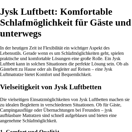
Jysk Luftbett: Komfortable
Schlafmöglichkeit für Gäste und
unterwegs
In der heutigen Zeit ist Flexibilität ein wichtiger Aspekt des
Lebensstils. Gerade wenn es um Schlafmöglichkeiten geht, spielen
praktische und komfortable Lösungen eine große Rolle. Ein Jysk
Luftbett kann in solchen Situationen die perfekte Lösung sein. Ob als
Gästebett zu Hause oder als Begleiter auf Reisen – eine Jysk
Luftmatratze bietet Komfort und Bequemlichkeit.
Vielseitigkeit von Jysk Luftbetten
Die vielseitigen Einsatzmöglichkeiten von Jysk Luftbetten machen sie
zu idealen Begleitern in verschiedenen Situationen. Ob für Gäste,
Campingausflüge oder Übernachtungen bei Freunden – jysk
aufblasbare Matratzen sind schnell aufgeblasen und bieten eine
angenehme Schlafmöglichkeit.
1. Comfort und Qualität