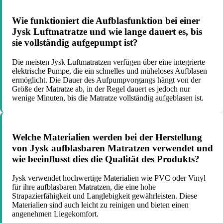
Wie funktioniert die Aufblasfunktion bei einer
Jysk Luftmatratze und wie lange dauert es, bis
sie vollständig aufgepumpt ist?
Die meisten Jysk Luftmatratzen verfügen über eine integrierte
elektrische Pumpe, die ein schnelles und müheloses Aufblasen
ermöglicht. Die Dauer des Aufpumpvorgangs hängt von der
Größe der Matratze ab, in der Regel dauert es jedoch nur
wenige Minuten, bis die Matratze vollständig aufgeblasen ist.
Welche Materialien werden bei der Herstellung
von Jysk aufblasbaren Matratzen verwendet und
wie beeinflusst dies die Qualität des Produkts?
Jysk verwendet hochwertige Materialien wie PVC oder Vinyl
für ihre aufblasbaren Matratzen, die eine hohe
Strapazierfähigkeit und Langlebigkeit gewährleisten. Diese
Materialien sind auch leicht zu reinigen und bieten einen
angenehmen Liegekomfort.