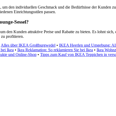
an, um den individuellen Geschmack und die Bedürfnisse der Kunden zu 
iedenen Einrichtungsstilen passen.
ounge-Sessel?
um den Kunden attraktive Preise und Rabatte zu bieten. Es lohnt sich,
zu profitieren.
•
Alles über IKEA Großburgwedel
•
IKEA Heerlen und Umgebung: Alle
 bei Ikea
•
Ikea Reklamation: So reklamieren Sie bei Ikea
•
Ikea Wohnzi
odukte und Online-Shop
•
Tipps zum Kauf von IKEA Teppichen in vers