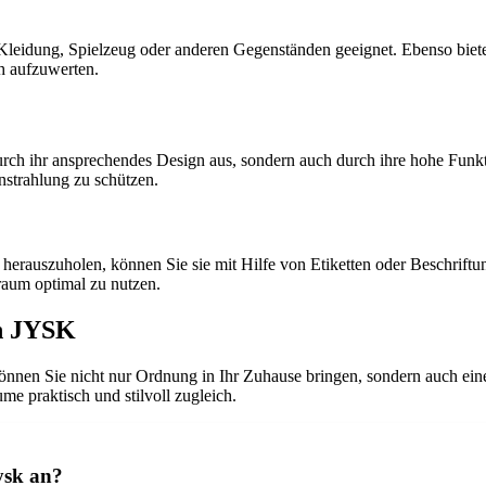
n Kleidung, Spielzeug oder anderen Gegenständen geeignet. Ebenso b
ch aufzuwerten.
 ihr ansprechendes Design aus, sondern auch durch ihre hohe Funktio
instrahlung zu schützen.
szuholen, können Sie sie mit Hilfe von Etiketten oder Beschriftun
raum optimal zu nutzen.
on JYSK
Sie nicht nur Ordnung in Ihr Zuhause bringen, sondern auch einen äs
e praktisch und stilvoll zugleich.
ysk an?