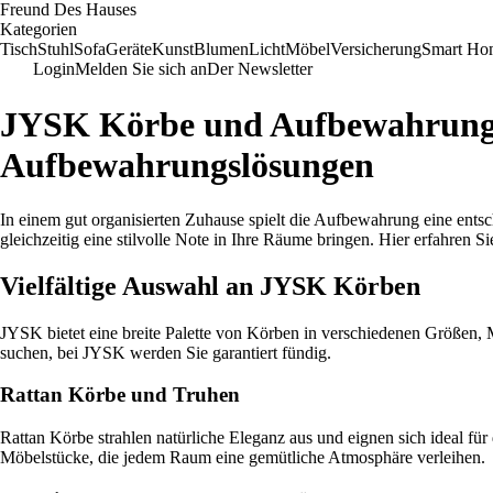
Freund Des Hauses
Kategorien
Tisch
Stuhl
Sofa
Geräte
Kunst
Blumen
Licht
Möbel
Versicherung
Smart Ho
Login
Melden Sie sich an
Der Newsletter
JYSK Körbe und Aufbewahrungsbo
Aufbewahrungslösungen
In einem gut organisierten Zuhause spielt die Aufbewahrung eine en
gleichzeitig eine stilvolle Note in Ihre Räume bringen. Hier erfahre
Vielfältige Auswahl an JYSK Körben
JYSK bietet eine breite Palette von Körben in verschiedenen Größen, 
suchen, bei JYSK werden Sie garantiert fündig.
Rattan Körbe und Truhen
Rattan Körbe strahlen natürliche Eleganz aus und eignen sich ideal f
Möbelstücke, die jedem Raum eine gemütliche Atmosphäre verleihen.