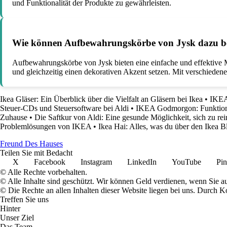
und Funktionalität der Produkte zu gewährleisten.
Wie können Aufbewahrungskörbe von Jysk dazu be
Aufbewahrungskörbe von Jysk bieten eine einfache und effektive 
und gleichzeitig einen dekorativen Akzent setzen. Mit verschiede
Ikea Gläser: Ein Überblick über die Vielfalt an Gläsern bei Ikea
•
IKEA 
Steuer-CDs und Steuersoftware bei Aldi
•
IKEA Godmorgon: Funktiona
Zuhause
•
Die Saftkur von Aldi: Eine gesunde Möglichkeit, sich zu re
Problemlösungen von IKEA
•
Ikea Hai: Alles, was du über den Ikea B
Freund Des Hauses
Teilen Sie mit Bedacht
X
Facebook
Instagram
LinkedIn
YouTube
Pin
© Alle Rechte vorbehalten.
© Alle Inhalte sind geschützt. Wir können Geld verdienen, wenn Sie a
© Die Rechte an allen Inhalten dieser Website liegen bei uns. Durch
Treffen Sie uns
Hinter
Unser Ziel
Das Team