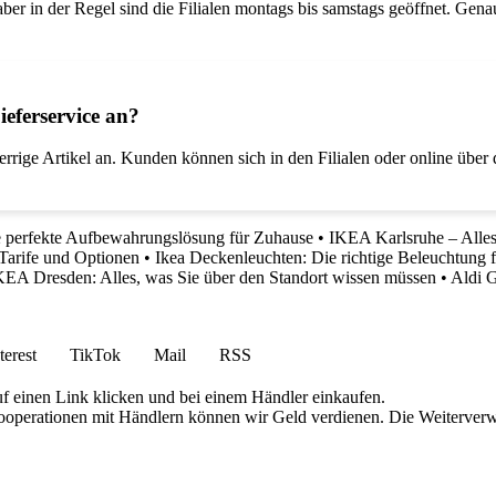
ber in der Regel sind die Filialen montags bis samstags geöffnet. Gen
ieferservice an?
perrige Artikel an. Kunden können sich in den Filialen oder online übe
erfekte Aufbewahrungslösung für Zuhause
•
IKEA Karlsruhe – Alles
 Tarife und Optionen
•
Ikea Deckenleuchten: Die richtige Beleuchtung 
KEA Dresden: Alles, was Sie über den Standort wissen müssen
•
Aldi G
terest
TikTok
Mail
RSS
uf einen Link klicken und bei einem Händler einkaufen.
 Kooperationen mit Händlern können wir Geld verdienen. Die Weiterver