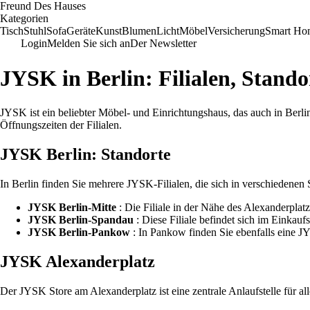
Freund Des Hauses
Kategorien
Tisch
Stuhl
Sofa
Geräte
Kunst
Blumen
Licht
Möbel
Versicherung
Smart Ho
Login
Melden Sie sich an
Der Newsletter
JYSK in Berlin: Filialen, Stand
JYSK ist ein beliebter Möbel- und Einrichtungshaus, das auch in Berlin 
Öffnungszeiten der Filialen.
JYSK Berlin: Standorte
In Berlin finden Sie mehrere JYSK-Filialen, die sich in verschiedenen
JYSK Berlin-Mitte
: Die Filiale in der Nähe des Alexanderplatz
JYSK Berlin-Spandau
: Diese Filiale befindet sich im Einka
JYSK Berlin-Pankow
: In Pankow finden Sie ebenfalls eine JY
JYSK Alexanderplatz
Der JYSK Store am Alexanderplatz ist eine zentrale Anlaufstelle für a