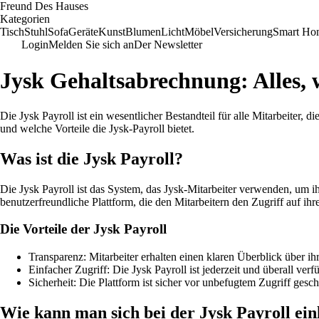
Freund Des Hauses
Kategorien
Tisch
Stuhl
Sofa
Geräte
Kunst
Blumen
Licht
Möbel
Versicherung
Smart Ho
Login
Melden Sie sich an
Der Newsletter
Jysk Gehaltsabrechnung: Alles, 
Die Jysk Payroll ist ein wesentlicher Bestandteil für alle Mitarbeiter,
und welche Vorteile die Jysk-Payroll bietet.
Was ist die Jysk Payroll?
Die Jysk Payroll ist das System, das Jysk-Mitarbeiter verwenden, um i
benutzerfreundliche Plattform, die den Mitarbeitern den Zugriff auf ihre
Die Vorteile der Jysk Payroll
Transparenz: Mitarbeiter erhalten einen klaren Überblick über
Einfacher Zugriff: Die Jysk Payroll ist jederzeit und überall ve
Sicherheit: Die Plattform ist sicher vor unbefugtem Zugriff gesch
Wie kann man sich bei der Jysk Payroll ei