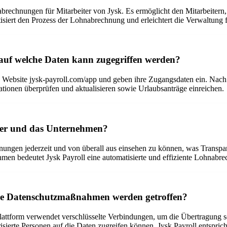
abrechnungen für Mitarbeiter von Jysk. Es ermöglicht den Mitarbeiter
tisiert den Prozess der Lohnabrechnung und erleichtert die Verwaltung 
 auf welche Daten kann zugegriffen werden?
e Website jysk-payroll.com/app und geben ihre Zugangsdaten ein. Nach 
ionen überprüfen und aktualisieren sowie Urlaubsanträge einreichen.
eiter und das Unternehmen?
chnungen jederzeit und von überall aus einsehen zu können, was Transpa
ehmen bedeutet Jysk Payroll eine automatisierte und effiziente Lohnabr
lche Datenschutzmaßnahmen werden getroffen?
ie Plattform verwendet verschlüsselte Verbindungen, um die Übertragung
orisierte Personen auf die Daten zugreifen können. Jysk Payroll entsp