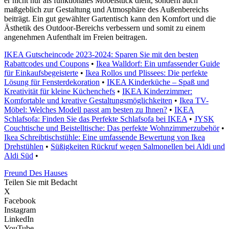
er nicht nur als funktionales Möbelstück dient, sondern auch
maßgeblich zur Gestaltung und Atmosphäre des Außenbereichs
beiträgt. Ein gut gewählter Gartentisch kann den Komfort und die
Ästhetik des Outdoor-Bereichs verbessern und somit zu einem
angenehmen Aufenthalt im Freien beitragen.
IKEA Gutscheincode 2023-2024: Sparen Sie mit den besten
Rabattcodes und Coupons
•
Ikea Walldorf: Ein umfassender Guide
für Einkaufsbegeisterte
•
Ikea Rollos und Plissees: Die perfekte
Lösung für Fensterdekoration
•
IKEA Kinderküche – Spaß und
Kreativität für kleine Küchenchefs
•
IKEA Kinderzimmer:
Komfortable und kreative Gestaltungsmöglichkeiten
•
Ikea TV-
Möbel: Welches Modell passt am besten zu Ihnen?
•
IKEA
Schlafsofa: Finden Sie das Perfekte Schlafsofa bei IKEA
•
JYSK
Couchtische und Beistelltische: Das perfekte Wohnzimmerzubehör
•
Ikea Schreibtischstühle: Eine umfassende Bewertung von Ikea
Drehstühlen
•
Süßigkeiten Rückruf wegen Salmonellen bei Aldi und
Aldi Süd
•
Freund Des Hauses
Teilen Sie mit Bedacht
X
Facebook
Instagram
LinkedIn
YouTube