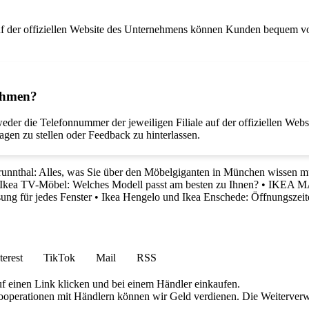
Auf der offiziellen Website des Unternehmens können Kunden bequem v
nehmen?
r die Telefonnummer der jeweiligen Filiale auf der offiziellen Websit
agen zu stellen oder Feedback zu hinterlassen.
runnthal: Alles, was Sie über den Möbelgiganten in München wissen 
Ikea TV-Möbel: Welches Modell passt am besten zu Ihnen?
•
IKEA MAL
ng für jedes Fenster
•
Ikea Hengelo und Ikea Enschede: Öffnungszeit
terest
TikTok
Mail
RSS
uf einen Link klicken und bei einem Händler einkaufen.
 Kooperationen mit Händlern können wir Geld verdienen. Die Weiterver