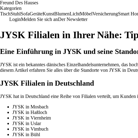
Freund Des Hauses
Kategorien
Tisch
Stuhl
Sofa
Geräte
Kunst
Blumen
Licht
Möbel
Versicherung
Smart Ho
Login
Melden Sie sich an
Der Newsletter
JYSK Filialen in Ihrer Nähe: Ti
Eine Einführung in JYSK und seine Stando
JYSK ist ein bekanntes dänisches Einzelhandelsunternehmen, das hochwe
diesem Artikel erfahren Sie alles über die Standorte von JYSK in Deut
JYSK Filialen in Deutschland
JYSK hat in Deutschland eine Reihe von Filialen verteilt, um Kunden 
JYSK in Mosbach
JYSK in Haßloch
JYSK in Viernheim
JYSK in Uslar
JYSK in Vimbuch
JYSK in Bühl