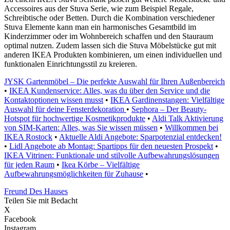
Accessoires aus der Stuva Serie, wie zum Beispiel Regale,
Schreibtische oder Betten. Durch die Kombination verschiedener
Stuva Elemente kann man ein harmonisches Gesamtbild im
Kinderzimmer oder im Wohnbereich schaffen und den Stauraum
optimal nutzen. Zudem lassen sich die Stuva Möbelstücke gut mit
anderen IKEA Produkten kombinieren, um einen individuellen und
funktionalen Einrichtungsstil zu kreieren.
JYSK Gartenmöbel – Die perfekte Auswahl für Ihren Außenbereich
•
IKEA Kundenservice: Alles, was du über den Service und die
Kontaktoptionen wissen musst
•
IKEA Gardinenstangen: Vielfältige
Auswahl für deine Fensterdekoration
•
Sephora – Der Beauty-
Hotspot für hochwertige Kosmetikprodukte
•
Aldi Talk Aktivierung
von SIM-Karten: Alles, was Sie wissen müssen
•
Willkommen bei
IKEA Rostock
•
Aktuelle Aldi Angebote: Sparpotenzial entdecken!
•
Lidl Angebote ab Montag: Spartipps für den neuesten Prospekt
•
IKEA Vitrinen: Funktionale und stilvolle Aufbewahrungslösungen
für jeden Raum
•
Ikea Körbe – Vielfältige
Aufbewahrungsmöglichkeiten für Zuhause
•
Freund Des Hauses
Teilen Sie mit Bedacht
X
Facebook
Instagram