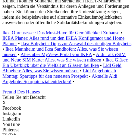
Kunden können Solidarität mit streikenden IKEA-Mitarbeitern
zeigen, indem sie Verständnis für deren Anliegen und Forderungen
haben. Sie können den Streikenden ihre Unterstützung zeigen,
indem sie beispielsweise auf alternative Einkaufsmöglichkeiten
ausweichen oder öffentliche Solidaritätsbekundungen abgeben.
Ikea Ohrensessel: Das Must-Have für Gemütlichkeit Zuhause
•
IKEA Planer: Alles rund um den IKEA Konfigurator und Home
Planner
•
Ikea Babybett: Tipps zur Auswahl des richtigen Babybetts
•
Ikea Mannheim und Ikea Sandhofen: Alles, was Sie wissen
müssen
•
Alles über MyView-Portal von IKEA
•
Aldi Talk eSIM
und Neue SIM Karte: Alles, was Sie wissen müssen
•
Ikea Gläser:
Ein Überblick über die Vielfalt an Gläsern bei Ikea
•
Lidl Geld
Abheben: Alles, was Sie wissen müssen
•
Lidl Angebote ab
Montag: Spartipps für den neuesten Prospekt
•
Aktuelle Aldi
Angebote: Sparpotenzial entdecken!
•
Freund Des Hauses
Teilen Sie mit Bedacht
X
Facebook
Instagram
LinkedIn
YouTube
Pinterest