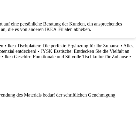
ert auf eine persönliche Beratung der Kunden, ein ansprechendes
n an, die es von anderen IKEA-Filialen abheben.
en
•
Ikea Tischplatten: Die perfekte Ergänzung für Ihr Zuhause
•
Alles,
otenzial entdecken!
•
JYSK Esstische: Entdecken Sie die Vielfalt an
r
•
Ikea Geschirr: Funktionale und Stilvolle Tischkultur für Zuhause
•
wendung des Materials bedarf der schriftlichen Genehmigung.