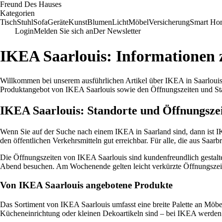
Freund Des Hauses
Kategorien
Tisch
Stuhl
Sofa
Geräte
Kunst
Blumen
Licht
Möbel
Versicherung
Smart Ho
Login
Melden Sie sich an
Der Newsletter
IKEA Saarlouis: Informationen 
Willkommen bei unserem ausführlichen Artikel über IKEA in Saarlouis
Produktangebot von IKEA Saarlouis sowie den Öffnungszeiten und Sta
IKEA Saarlouis: Standorte und Öffnungsze
Wenn Sie auf der Suche nach einem IKEA in Saarland sind, dann ist IK
den öffentlichen Verkehrsmitteln gut erreichbar. Für alle, die aus Sa
Die Öffnungszeiten von IKEA Saarlouis sind kundenfreundlich gestalt
Abend besuchen. Am Wochenende gelten leicht verkürzte Öffnungszeiten
Von IKEA Saarlouis angebotene Produkte
Das Sortiment von IKEA Saarlouis umfasst eine breite Palette an Möbe
Kücheneinrichtung oder kleinen Dekoartikeln sind – bei IKEA werden S