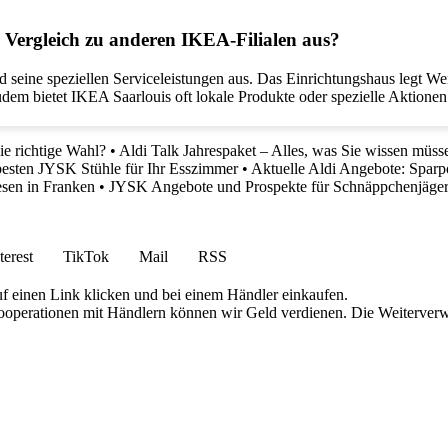
 Vergleich zu anderen IKEA-Filialen aus?
nd seine speziellen Serviceleistungen aus. Das Einrichtungshaus legt W
Zudem bietet IKEA Saarlouis oft lokale Produkte oder spezielle Aktione
e richtige Wahl?
•
Aldi Talk Jahrespaket – Alles, was Sie wissen müss
besten JYSK Stühle für Ihr Esszimmer
•
Aktuelle Aldi Angebote: Sparp
esen in Franken
•
JYSK Angebote und Prospekte für Schnäppchenjäge
terest
TikTok
Mail
RSS
uf einen Link klicken und bei einem Händler einkaufen.
 Kooperationen mit Händlern können wir Geld verdienen. Die Weiterver