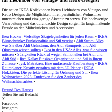
für Liebhaber von Vintage- und Retro-Designs?
Die neuen IKEA Kollektionen bieten Liebhabern von Vintage- und
Retro-Designs die Möglichkeit, ihren persönlichen Wohnstil zu
unterstreichen und einzigartige Akzente zu setzen. Die hochwertige
Verarbeitung und das durchdachte Design sorgen für langanhaltende
Freude an den Möbelstücken und Accessoires.
Ikea Hocker: Vielseitige Sitzgelegenheiten für jeden Raum
•
IKEA
Büroschränke: Funktionalität und Stil vereint
•
Aldi Strom: Alles,
was Sie über Aldi Grünstrom, den Aldi Strompreis und Aldi
Ökostrom wissen sollten
•
Ikea in den USA: Alles, was Sie wissen
müssen
•
Süßigkeiten Rückruf wegen Salmonellen bei Aldi und
Aldi Süd
•
Ikea Kallax Einsätze: Organisation und Stil in Ihrem
Zuhause
•
Jysk Matratzen: Eine umfassende Kaufberatung
•
IKEA
Raumplaner: Kreativ gestalten mit dem 3D Planer
•
IKEA
Holzkisten: Die perfekte Lösung für Ordnung und Stil
•
Ikea
Weihnachten 2023: Entdecken Sie den Zauber des
Weihnachtsmarktes
•
Freund Des Hauses
Teilen Sie mit Bedacht
X
Facebook
Instagram