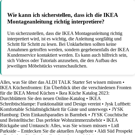
Wie kann ich sicherstellen, dass ich die IKEA
Montageanleitung richtig interpretiere?
Um sicherzustellen, dass die IKEA Montageanleitung richtig
interpretiert wird, ist es wichtig, die Anleitung sorgfältig und
Schritt für Schritt zu lesen. Bei Unklarheiten sollten keine
Annahmen getroffen werden, sondern gegebenenfalls der IKEA
Kundenservice kontaktiert werden. Es kann auch hilfreich sein,
sich Videos oder Tutorials anzusehen, die den Aufbau des
jeweiligen Möbelstücks veranschaulichen.
Alles, was Sie über das ALDI TALK Starter Set wissen müssen
•
IKEA Küchenfronten: Ein Überblick über die verschiedenen Fronten
für die IKEA Metod Küchen
•
Ikea Küche Katalog 2023:
Durchblättern Sie den neuen Online-Katalog
•
IKEA
Schreibtischlampe: Funktionalität und Design vereint
•
Jysk Luftbett:
Komfortable Schlafmöglichkeit für Gäste und unterwegs
•
JYSK
Hamburg: Dein Einkaufsparadies in Barmbek
•
JYSK Couchtische
und Beistelltische: Das perfekte Wohnzimmerzubehör
•
IKEA
Rückgabe und Umtausch: Alles, was Sie wissen müssen
•
Lidl
Parkside – Entdecken Sie die aktuellen Angebote
•
Aldi Süd Prospekt