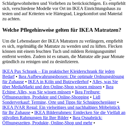
Schlafgewohnheiten und Vorlieben zu berücksichtigen. Es empfiehlt
sich, verschiedene Modelle vor Ort im IKEA Einrichtungshaus zu
testen und auf Kriterien wie Härtegrad, Liegekomfort und Material
zu achten.
Welche Pflegehinweise gelten für IKEA Matratzen?
Um die Lebensdauer der IKEA Matratzen zu verlängern, empfiehlt
es sich, regelmäßig die Matratze zu wenden und zu lüften. Flecken
können mit einem feuchten Tuch und mildem Reinigungsmittel
entfernt werden. Zudem ist es ratsam, die Matratze alle paar Monate
gründlich zu reinigen und zu desinfizieren.
IKEA Pax Schrank – Ein praktischer Kleiderschrank für jeden
Bedarf
•
Ikea Aufbewahrungsboxen: Die optimale Ordnungslösung
für Zuhause
•
IKEA in Köln und Butzweilerhof
•
Alles, was Sie
über MediaMarkt und den Online-Shop wissen müssen
•
Ikea
Eching: Alles, was Sie wissen müssen
•
Ikea Freiburg:
Öffnungszeiten, Produkte und Online-Shopping
•
Lidl
Sonderverkauf: Termine, Orte und Tipps für Schnäppchenjäger
•
IKEA IVAR Regal: Ein vielseitiges und nachhaltiges Möbelstück
für Ihr Zuhause
•
IKEA Bilderrahmen: Entdecken Sie die Vielfalt an
stilvollen Rahmungen für Ihre Bilder
•
Ikea Osnabrück:
Öffnungszeiten, Produkte, Online-Shop und mehr
•