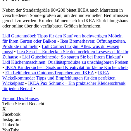
Neben der Standardgröße 90×200 bietet IKEA auch Matratzen in
verschiedenen Sondergrößen an, um den individuellen Bedürfnissen
gerecht zu werden. Kunden können sich im IKEA Einrichtungshaus
oder online über die verfügbaren Größen informieren.
Lidl Gartenmöbel: Tipps für den Kauf von hochwertigen Möbeln
für Ihren Garten oder Balkon
•
Ikea Bremerhaven: Öffnungszeiten,
Produkte und mehr
•
Lidl Connect Login: Alles, was du wissen
musst
•
Ikea Sessel – Entdecken Sie den perfekten Lesesessel für Ihr
Zuhause
•
Lidl Gutscheincode: So sparen Sie bei Ihrem Einkauf
•
Lidl Küchenmaschinen: Qualitätsprodukte zu unschlagbaren Preisen
•
IKEA Kinderküche – Spaß und Kreativität für kleine Küchenchefs
•
Ein Leitfaden zu Outdoor-Teppichen von IKEA
•
IKEA
Wickelkommode: Tipps und Empfehlungen für den perfekten
Wickelplatz
•
IKEA Pax Schrank – Ein praktischer Kleiderschrank
für jeden Bedarf
•
Freund Des Hauses
Teilen Sie mit Bedacht
X
Facebook
Instagram
LinkedIn
YouTube