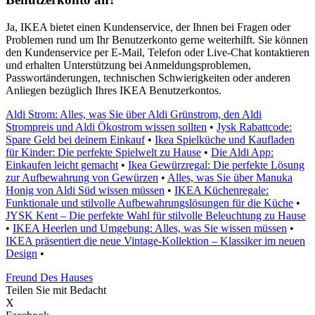
Ja, IKEA bietet einen Kundenservice, der Ihnen bei Fragen oder
Problemen rund um Ihr Benutzerkonto gerne weiterhilft. Sie können
den Kundenservice per E-Mail, Telefon oder Live-Chat kontaktieren
und erhalten Unterstützung bei Anmeldungsproblemen,
Passwortänderungen, technischen Schwierigkeiten oder anderen
Anliegen bezüglich Ihres IKEA Benutzerkontos.
Aldi Strom: Alles, was Sie über Aldi Grünstrom, den Aldi
Strompreis und Aldi Ökostrom wissen sollten
•
Jysk Rabattcode:
Spare Geld bei deinem Einkauf
•
Ikea Spielküche und Kaufladen
für Kinder: Die perfekte Spielwelt zu Hause
•
Die Aldi App:
Einkaufen leicht gemacht
•
Ikea Gewürzregal: Die perfekte Lösung
zur Aufbewahrung von Gewürzen
•
Alles, was Sie über Manuka
Honig von Aldi Süd wissen müssen
•
IKEA Küchenregale:
Funktionale und stilvolle Aufbewahrungslösungen für die Küche
•
JYSK Kent – Die perfekte Wahl für stilvolle Beleuchtung zu Hause
•
IKEA Heerlen und Umgebung: Alles, was Sie wissen müssen
•
IKEA präsentiert die neue Vintage-Kollektion – Klassiker im neuen
Design
•
Freund Des Hauses
Teilen Sie mit Bedacht
X