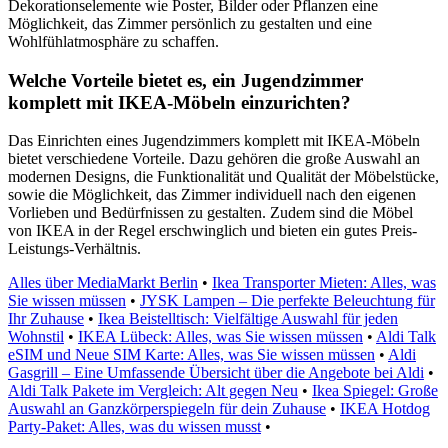
Dekorationselemente wie Poster, Bilder oder Pflanzen eine
Möglichkeit, das Zimmer persönlich zu gestalten und eine
Wohlfühlatmosphäre zu schaffen.
Welche Vorteile bietet es, ein Jugendzimmer
komplett mit IKEA-Möbeln einzurichten?
Das Einrichten eines Jugendzimmers komplett mit IKEA-Möbeln
bietet verschiedene Vorteile. Dazu gehören die große Auswahl an
modernen Designs, die Funktionalität und Qualität der Möbelstücke,
sowie die Möglichkeit, das Zimmer individuell nach den eigenen
Vorlieben und Bedürfnissen zu gestalten. Zudem sind die Möbel
von IKEA in der Regel erschwinglich und bieten ein gutes Preis-
Leistungs-Verhältnis.
Alles über MediaMarkt Berlin
•
Ikea Transporter Mieten: Alles, was
Sie wissen müssen
•
JYSK Lampen – Die perfekte Beleuchtung für
Ihr Zuhause
•
Ikea Beistelltisch: Vielfältige Auswahl für jeden
Wohnstil
•
IKEA Lübeck: Alles, was Sie wissen müssen
•
Aldi Talk
eSIM und Neue SIM Karte: Alles, was Sie wissen müssen
•
Aldi
Gasgrill – Eine Umfassende Übersicht über die Angebote bei Aldi
•
Aldi Talk Pakete im Vergleich: Alt gegen Neu
•
Ikea Spiegel: Große
Auswahl an Ganzkörperspiegeln für dein Zuhause
•
IKEA Hotdog
Party-Paket: Alles, was du wissen musst
•