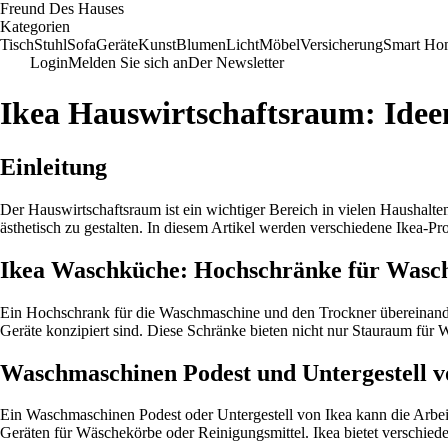
Freund Des Hauses
Kategorien
Tisch
Stuhl
Sofa
Geräte
Kunst
Blumen
Licht
Möbel
Versicherung
Smart Ho
Login
Melden Sie sich an
Der Newsletter
Ikea Hauswirtschaftsraum: Idee
Einleitung
Der Hauswirtschaftsraum ist ein wichtiger Bereich in vielen Haushalt
ästhetisch zu gestalten. In diesem Artikel werden verschiedene Ikea-Pr
Ikea Waschküche: Hochschränke für Wasc
Ein Hochschrank für die Waschmaschine und den Trockner übereinander 
Geräte konzipiert sind. Diese Schränke bieten nicht nur Stauraum für 
Waschmaschinen Podest und Untergestell v
Ein Waschmaschinen Podest oder Untergestell von Ikea kann die Arbei
Geräten für Wäschekörbe oder Reinigungsmittel. Ikea bietet verschiede