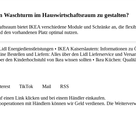
len Waschturm im Hauswirtschaftsraum zu gestalten?
haftsraum bietet IKEA verschiedene Module und Schränke an, die flex
d den vorhandenen Platz optimal nutzen.
Lidl Energiedienstleistungen
•
IKEA Kaiserslautern: Informationen zu 
ine Bestellen und Liefern: Alles über den Lidl Lieferservice und Versa
ber den Kinderhochstuhl von Ikea wissen sollten
•
Ikea Küchen: Qualitä
terest
TikTok
Mail
RSS
uf einen Link klicken und bei einem Händler einkaufen.
 Kooperationen mit Händlern können wir Geld verdienen. Die Weiterver