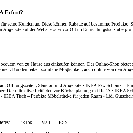
EA Erfurt?
für seine Kunden an. Diese können Rabatte auf bestimmte Produkte, S
n Angebote auf der Website oder vor Ort im Einrichtungshaus überprüf
n bequem von zu Hause aus einkaufen können. Der Online-Shop bietet 
können. Kunden haben somit die Möglichkeit, auch online von den Ange
u: Öffnungszeiten, Standort und Angebote
•
IKEA Pax Schrank – Ein p
r: Der ultimative Leitfaden zur Küchenplanung mit IKEA
•
IKEA Schr
•
IKEA Tisch – Perfekte Möbelstücke für jeden Raum
•
Lidl Gutschei
terest
TikTok
Mail
RSS