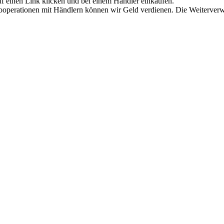
uf einen Link klicken und bei einem Händler einkaufen.
 Kooperationen mit Händlern können wir Geld verdienen. Die Weiterver