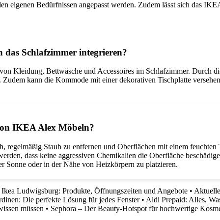
n eigenen Bedürfnissen angepasst werden. Zudem lässt sich das IKEA A
 das Schlafzimmer integrieren?
n Kleidung, Bettwäsche und Accessoires im Schlafzimmer. Durch die 
. Zudem kann die Kommode mit einer dekorativen Tischplatte versehen 
g von IKEA Alex Möbeln?
, regelmäßig Staub zu entfernen und Oberflächen mit einem feuchten
werden, dass keine aggressiven Chemikalien die Oberfläche beschädige
der Sonne oder in der Nähe von Heizkörpern zu platzieren.
•
Ikea Ludwigsburg: Produkte, Öffnungszeiten und Angebote
•
Aktuell
inen: Die perfekte Lösung für jedes Fenster
•
Aldi Prepaid: Alles, W
wissen müssen
•
Sephora – Der Beauty-Hotspot für hochwertige Kosm