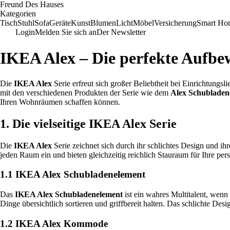
Freund Des Hauses
Kategorien
Tisch
Stuhl
Sofa
Geräte
Kunst
Blumen
Licht
Möbel
Versicherung
Smart Ho
Login
Melden Sie sich an
Der Newsletter
IKEA Alex – Die perfekte Aufbe
Die
IKEA Alex
Serie erfreut sich großer Beliebtheit bei Einrichtungs
mit den verschiedenen Produkten der Serie wie dem
Alex Schubladen
Ihren Wohnräumen schaffen können.
1. Die vielseitige IKEA Alex Serie
Die
IKEA Alex
Serie zeichnet sich durch ihr schlichtes Design und i
jeden Raum ein und bieten gleichzeitig reichlich Stauraum für Ihre pe
1.1 IKEA Alex Schubladenelement
Das
IKEA Alex Schubladenelement
ist ein wahres Multitalent, wen
Dinge übersichtlich sortieren und griffbereit halten. Das schlichte Des
1.2 IKEA Alex Kommode