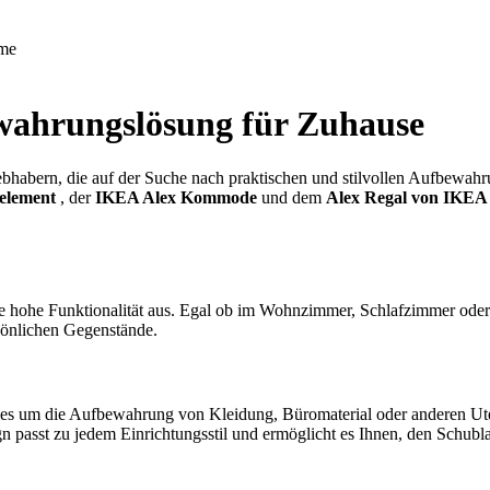
me
wahrungslösung für Zuhause
liebhabern, die auf der Suche nach praktischen und stilvollen Aufbewa
element
, der
IKEA Alex Kommode
und dem
Alex Regal von IKEA
hre hohe Funktionalität aus. Egal ob im Wohnzimmer, Schlafzimmer ode
rsönlichen Gegenstände.
n es um die Aufbewahrung von Kleidung, Büromaterial oder anderen Uten
ign passt zu jedem Einrichtungsstil und ermöglicht es Ihnen, den Schubl