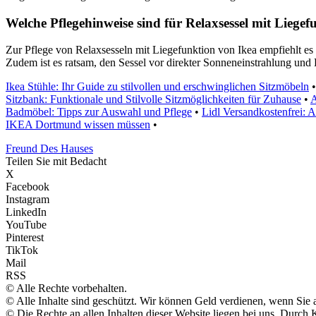
Welche Pflegehinweise sind für Relaxsessel mit Liege
Zur Pflege von Relaxsesseln mit Liegefunktion von Ikea empfiehlt es 
Zudem ist es ratsam, den Sessel vor direkter Sonneneinstrahlung und
Ikea Stühle: Ihr Guide zu stilvollen und erschwinglichen Sitzmöbeln
Sitzbank: Funktionale und Stilvolle Sitzmöglichkeiten für Zuhause
•
A
Badmöbel: Tipps zur Auswahl und Pflege
•
Lidl Versandkostenfrei: 
IKEA Dortmund wissen müssen
•
Freund Des Hauses
Teilen Sie mit Bedacht
X
Facebook
Instagram
LinkedIn
YouTube
Pinterest
TikTok
Mail
RSS
© Alle Rechte vorbehalten.
© Alle Inhalte sind geschützt. Wir können Geld verdienen, wenn Sie 
© Die Rechte an allen Inhalten dieser Website liegen bei uns. Durc