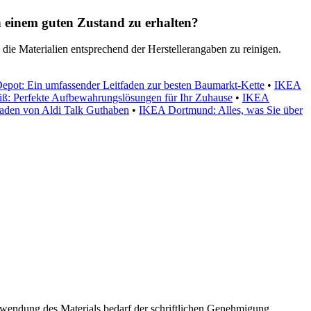
in einem guten Zustand zu erhalten?
die Materialien entsprechend der Herstellerangaben zu reinigen.
pot: Ein umfassender Leitfaden zur besten Baumarkt-Kette
•
IKEA
ß: Perfekte Aufbewahrungslösungen für Ihr Zuhause
•
IKEA
laden von Aldi Talk Guthaben
•
IKEA Dortmund: Alles, was Sie über
rwendung des Materials bedarf der schriftlichen Genehmigung.