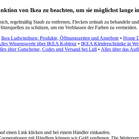
funktion von Ikea zu beachten, um sie möglichst lange 
sich, regelmäßig Staub zu entfernen, Flecken zeitnah zu behandeln und 
 Hitzequellen zu schützen, um ein Verblassen der Farben zu vermeiden.
•
Ikea Ludwigsburg: Produkte, Öffnungszeiten und Angebote
•
Home De
lles Wissenswerte über IKEA Koblenz
•
IKEA Kleiderschränke in Wei
Alles über Gutscheine, Codes und Versand bei Lidl
•
Alles über das Auf
auf einen Link klicken und bei einem Händler einkaufen.
h Kooperationen mit Händlern können wir Geld verdienen. Die Weiterve