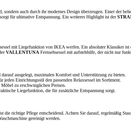
nd, sondern auch durch ihr modernes Design überzeugen. Einer der belie
orgt für ultimative Entspannung. Ein weiteres Highlight ist der
STR
sessel mit Liegefunktion von IKEA werfen. Ein absoluter Klassiker ist
 der
VALLENTUNA
Fernsehsessel mit aufstehhilfe, der nicht nur fun
l darauf ausgelegt, maximalen Komfort und Unterstützung zu bieten.
ür jeden Einrichtungsstil den passenden Relaxsessel im Sortiment.
e Möbel zu erschwinglichen Preisen.
aktische Liegefunktion, die für zusätzliche Entspannung sorgt.
t die richtige Pflege entscheidend. Achten Sie darauf, regelmäßig Stau
aschmaschine gereinigt werden.