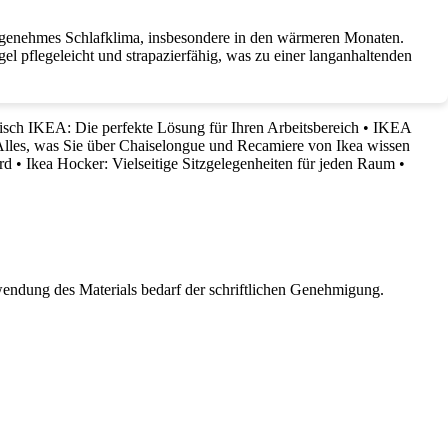
 angenehmes Schlafklima, insbesondere in den wärmeren Monaten.
l pflegeleicht und strapazierfähig, was zu einer langanhaltenden
isch IKEA: Die perfekte Lösung für Ihren Arbeitsbereich
•
IKEA
lles, was Sie über Chaiselongue und Recamiere von Ikea wissen
rd
•
Ikea Hocker: Vielseitige Sitzgelegenheiten für jeden Raum
•
wendung des Materials bedarf der schriftlichen Genehmigung.