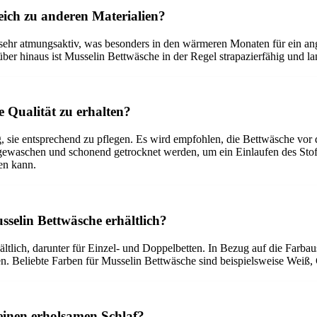
leich zu anderen Materialien?
ff sehr atmungsaktiv, was besonders in den wärmeren Monaten für ein 
r hinaus ist Musselin Bettwäsche in der Regel strapazierfähig und la
e Qualität zu erhalten?
tig, sie entsprechend zu pflegen. Es wird empfohlen, die Bettwäsche v
 gewaschen und schonend getrocknet werden, um ein Einlaufen des Stof
gen kann.
selin Bettwäsche erhältlich?
ltlich, darunter für Einzel- und Doppelbetten. In Bezug auf die Farbau
n. Beliebte Farben für Musselin Bettwäsche sind beispielsweise Weiß, 
einen erholsamen Schlaf?