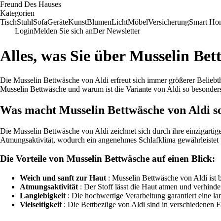
Freund Des Hauses
Kategorien
Tisch
Stuhl
Sofa
Geräte
Kunst
Blumen
Licht
Möbel
Versicherung
Smart Ho
Login
Melden Sie sich an
Der Newsletter
Alles, was Sie über Musselin Bett
Die Musselin Bettwäsche von Aldi erfreut sich immer größerer Belieb
Musselin Bettwäsche und warum ist die Variante von Aldi so besonders
Was macht Musselin Bettwäsche von Aldi s
Die Musselin Bettwäsche von Aldi zeichnet sich durch ihre einzigartig
Atmungsaktivität, wodurch ein angenehmes Schlafklima gewährleistet 
Die Vorteile von Musselin Bettwäsche auf einen Blick:
Weich und sanft zur Haut
: Musselin Bettwäsche von Aldi ist 
Atmungsaktivität
: Der Stoff lässt die Haut atmen und verhind
Langlebigkeit
: Die hochwertige Verarbeitung garantiert eine l
Vielseitigkeit
: Die Bettbezüge von Aldi sind in verschiedenen F