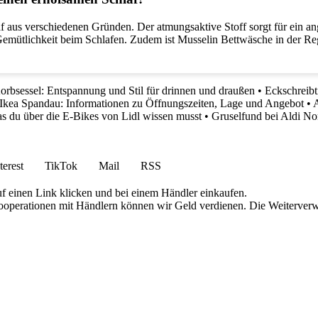
af aus verschiedenen Gründen. Der atmungsaktive Stoff sorgt für ein
emütlichkeit beim Schlafen. Zudem ist Musselin Bettwäsche in der Rege
orbsessel: Entspannung und Stil für drinnen und draußen
•
Eckschreibt
Ikea Spandau: Informationen zu Öffnungszeiten, Lage und Angebot
•
A
as du über die E-Bikes von Lidl wissen musst
•
Gruselfund bei Aldi No
terest
TikTok
Mail
RSS
uf einen Link klicken und bei einem Händler einkaufen.
 Kooperationen mit Händlern können wir Geld verdienen. Die Weiterver