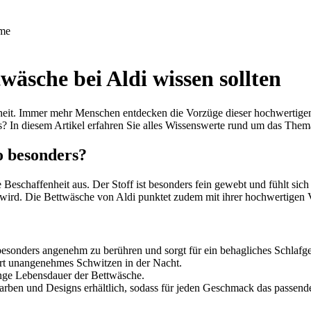
me
wäsche bei Aldi wissen sollten
theit. Immer mehr Menschen entdecken die Vorzüge dieser hochwertigen
? In diesem Artikel erfahren Sie alles Wissenswerte rund um das Them
o besonders?
e Beschaffenheit aus. Der Stoff ist besonders fein gewebt und fühlt si
wird. Die Bettwäsche von Aldi punktet zudem mit ihrer hochwertigen V
besonders angenehm zu berühren und sorgt für ein behagliches Schlafge
ert unangenehmes Schwitzen in der Nacht.
ange Lebensdauer der Bettwäsche.
arben und Designs erhältlich, sodass für jeden Geschmack das passende