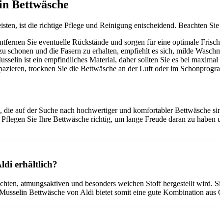
in Bettwäsche
ten, ist die richtige Pflege und Reinigung entscheidend. Beachten Sie
ntfernen Sie eventuelle Rückstände und sorgen für eine optimale Frisch
u schonen und die Fasern zu erhalten, empfiehlt es sich, milde Waschm
usselin ist ein empfindliches Material, daher sollten Sie es bei maxim
apazieren, trocknen Sie die Bettwäsche an der Luft oder im Schonprog
, die auf der Suche nach hochwertiger und komfortabler Bettwäsche sin
ht. Pflegen Sie Ihre Bettwäsche richtig, um lange Freude daran zu hab
ldi erhältlich?
ten, atmungsaktiven und besonders weichen Stoff hergestellt wird. Sie is
Musselin Bettwäsche von Aldi bietet somit eine gute Kombination aus Q