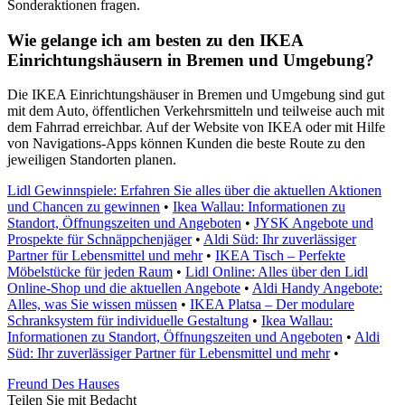
Sonderaktionen fragen.
Wie gelange ich am besten zu den IKEA
Einrichtungshäusern in Bremen und Umgebung?
Die IKEA Einrichtungshäuser in Bremen und Umgebung sind gut
mit dem Auto, öffentlichen Verkehrsmitteln und teilweise auch mit
dem Fahrrad erreichbar. Auf der Website von IKEA oder mit Hilfe
von Navigations-Apps können Kunden die beste Route zu den
jeweiligen Standorten planen.
Lidl Gewinnspiele: Erfahren Sie alles über die aktuellen Aktionen
und Chancen zu gewinnen
•
Ikea Wallau: Informationen zu
Standort, Öffnungszeiten und Angeboten
•
JYSK Angebote und
Prospekte für Schnäppchenjäger
•
Aldi Süd: Ihr zuverlässiger
Partner für Lebensmittel und mehr
•
IKEA Tisch – Perfekte
Möbelstücke für jeden Raum
•
Lidl Online: Alles über den Lidl
Online-Shop und die aktuellen Angebote
•
Aldi Handy Angebote:
Alles, was Sie wissen müssen
•
IKEA Platsa – Der modulare
Schranksystem für individuelle Gestaltung
•
Ikea Wallau:
Informationen zu Standort, Öffnungszeiten und Angeboten
•
Aldi
Süd: Ihr zuverlässiger Partner für Lebensmittel und mehr
•
Freund Des Hauses
Teilen Sie mit Bedacht