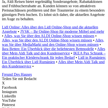
Ja, Aldi Reisen bietet regelmäßig Sonderangebote, Rabattaktionen
und Frühbucherrabatte an. Kunden können so von attraktiven
Preisnachlässen profitieren und ihre Traumreise zu einem besonders
günstigen Preis buchen. Es lohnt sich daher, die aktuellen Angebote
im Auge zu behalten.
Lidl Online: Alles über den Lidl Online-Shop und die aktuellen
Angebote
•
JYSK – Ihr Online-Shop für moderne Möbel und mehr
•
Alles, was Sie über den ALDI Online-Shop wissen müssen
•
Alles, was Sie über den ALDI Online-Shop wissen müssen
•
Alles,
was Sie über MediaMarkt und den Online-Shop wissen müssen
•
Ikea Betten: Ein Überblick über die beliebtesten Bettmodelle
•
Alles
über Mein Aldi Talk und den Kundenservice
•
IKEA Pax Schrank –
Ein praktischer Kleiderschrank für jeden Bedarf
•
Lidl in Rumänien:
Ein Überblick über Lidl Rumänien
•
Alles über Mein Aldi Talk und
den Kundenservice
•
Freund Des Hauses
Teilen Sie mit Bedacht
X
Facebook
Instagram
LinkedIn
YouTube
Pinterest