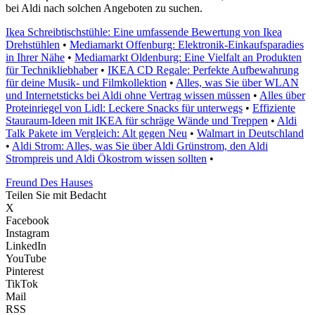
bei Aldi nach solchen Angeboten zu suchen.
Ikea Schreibtischstühle: Eine umfassende Bewertung von Ikea
Drehstühlen
•
Mediamarkt Offenburg: Elektronik-Einkaufsparadies
in Ihrer Nähe
•
Mediamarkt Oldenburg: Eine Vielfalt an Produkten
für Technikliebhaber
•
IKEA CD Regale: Perfekte Aufbewahrung
für deine Musik- und Filmkollektion
•
Alles, was Sie über WLAN
und Internetsticks bei Aldi ohne Vertrag wissen müssen
•
Alles über
Proteinriegel von Lidl: Leckere Snacks für unterwegs
•
Effiziente
Stauraum-Ideen mit IKEA für schräge Wände und Treppen
•
Aldi
Talk Pakete im Vergleich: Alt gegen Neu
•
Walmart in Deutschland
•
Aldi Strom: Alles, was Sie über Aldi Grünstrom, den Aldi
Strompreis und Aldi Ökostrom wissen sollten
•
Freund Des Hauses
Teilen Sie mit Bedacht
X
Facebook
Instagram
LinkedIn
YouTube
Pinterest
TikTok
Mail
RSS