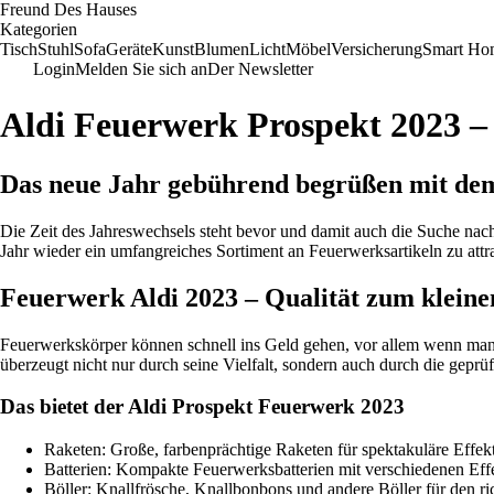
Freund Des Hauses
Kategorien
Tisch
Stuhl
Sofa
Geräte
Kunst
Blumen
Licht
Möbel
Versicherung
Smart Ho
Login
Melden Sie sich an
Der Newsletter
Aldi Feuerwerk Prospekt 2023 – B
Das neue Jahr gebührend begrüßen mit dem 
Die Zeit des Jahreswechsels steht bevor und damit auch die Suche nach
Jahr wieder ein umfangreiches Sortiment an Feuerwerksartikeln zu att
Feuerwerk Aldi 2023 – Qualität zum kleine
Feuerwerkskörper können schnell ins Geld gehen, vor allem wenn man
überzeugt nicht nur durch seine Vielfalt, sondern auch durch die geprü
Das bietet der Aldi Prospekt Feuerwerk 2023
Raketen: Große, farbenprächtige Raketen für spektakuläre Eff
Batterien: Kompakte Feuerwerksbatterien mit verschiedenen Eff
Böller: Knallfrösche, Knallbonbons und andere Böller für den ri