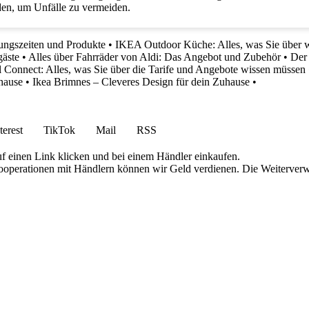
en, um Unfälle zu vermeiden.
ungszeiten und Produkte
•
IKEA Outdoor Küche: Alles, was Sie über 
gäste
•
Alles über Fahrräder von Aldi: Das Angebot und Zubehör
•
Der
l Connect: Alles, was Sie über die Tarife und Angebote wissen müssen
hause
•
Ikea Brimnes – Cleveres Design für dein Zuhause
•
terest
TikTok
Mail
RSS
uf einen Link klicken und bei einem Händler einkaufen.
 Kooperationen mit Händlern können wir Geld verdienen. Die Weiterver