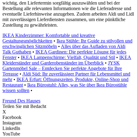
wichtig, den Liefertermin sorgfältig auszuwählen und bei der
Bestellung alle relevanten Informationen wie die Lieferadresse und
eventuelle Lieferhinweise anzugeben. Zudem arbeiten Aldi und Lidl
mit zuverlässigen Lieferdiensten zusammen, um eine pünktliche
Zustellung zu gewährleisten.
IKEA Kinderzimmer: Komfortable und kreative
Gestaltungsmöglichkeiten
•
Ikea Stühle: Ihr Guide zu stilvollen und
erschwinglichen Sitzmöbeln
•
Alles über das Aufladen von Aldi
Talk Guthaben
•
IKEA Gardinen: Die perfekte Lösung für jedes
Fenster
•
IKEA Lampenschirme: Vielfalt, Qualität und Stil
•
IKEA
Kleiderständer und Garderobenständer im Überblick
•
JYSK
Gartenmöbel Sale – Entdecken Sie perfekte Angebote für Ihre
Terrasse
•
Aldi Süd: Ihr zuverlässiger Partner für Lebensmittel und
mehr
•
IKEA Erfurt: Öffnungszeiten, Produkte, Online-Shop und
Restaurant
•
Ikea Bürostuhl: Alles, was Sie über Ikea Bürostühle
wissen sollten
•
Freund Des Hauses
Teilen Sie mit Bedacht
X
Facebook
Instagram
LinkedIn
YouTube